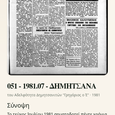
051 - 1981.07 - ΔΗΜΗΤΣΑΝΑ
του Αδελφότητα Δημητσανιτών “Γρηγόριος ο Έ” · 1981
Σύνοψη
Το τεύχος Ιουλίου 1981 σηματοδοτεί πέντε χρόνια