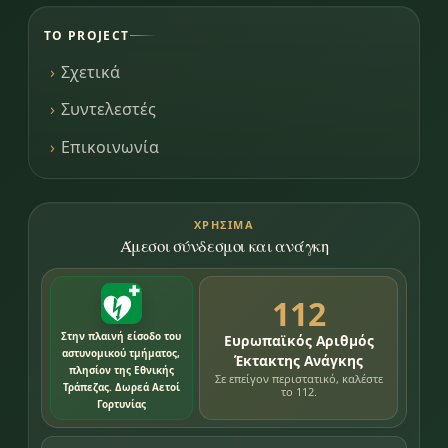
ΤΟ PROJECT
Σχετικά
Συντελεστές
Επικοινωνία
ΧΡΉΣΙΜΑ
Άμεσοι σύνδεσμοι και ανάγκη
112
Στην πλαινή είσοδο του
Ευρωπαϊκός Αριθμός
αστυνομικού τμήματος,
Έκτακτης Ανάγκης
πλησίον της Εθνικής
Σε επείγον περιστατικό, καλέστε
Τράπεζας. Δωρεά Αετοί
το 112.
Γορτυνίας