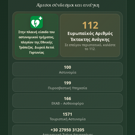
Άμεσοι σύνδεσμοι και ανάγκη
112
Στην πλαινή είσοδο του
Ευρωπαϊκός Αριθμός
αστυνομικού τμήματος,
Έκτακτης Ανάγκης
πλησίον της Εθνικής
Σε επείγον περιστατικό, καλέστε
Τράπεζας. Δωρεά Αετοί
το 112.
Γορτυνίας
100
Αστυνομία
199
Πυροσβεστική Υπηρεσία
166
ΕΚΑΒ – Ασθενοφόρο
1571
Τουριστική Αστυνομία
+30 27950 31205
Αστυνομικό Τμήμα Δημητσάνας