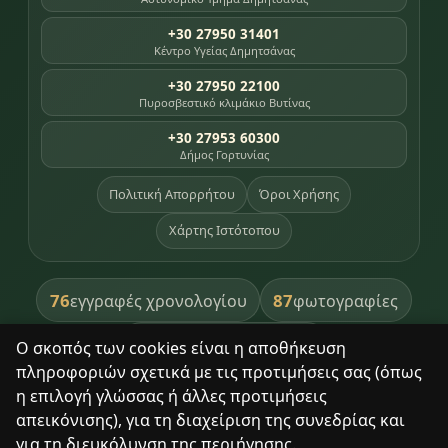
+30 27950 31401
Κέντρο Υγείας Δημητσάνας
+30 27950 22100
Πυροσβεστικό κλιμάκιο Βυτίνας
+30 27953 60300
Δήμος Γορτυνίας
Πολιτική Απορρήτου
Όροι Χρήσης
Χάρτης Ιστότοπου
76
87
εγγραφές χρονολογίου
φωτογραφίες
391
βιβλία βιβλιοθήκης
Ο σκοπός των cookies είναι η αποθήκευση
πληροφοριών σχετικά με τις προτιμήσεις σας (όπως
8
σημεία κληρονομιάς
η επιλογή γλώσσας ή άλλες προτιμήσεις
απεικόνισης), για τη διαχείριση της συνεδρίας και
για τη διευκόλυνση της περιήγησης.