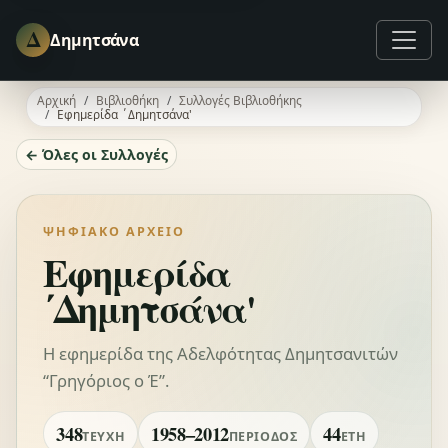
Δ
Δημητσάνα
Αρχική
Βιβλιοθήκη
Συλλογές Βιβλιοθήκης
Εφημερίδα ΄Δημητσάνα'
← Όλες οι Συλλογές
ΨΗΦΙΑΚΌ ΑΡΧΕΊΟ
Εφημερίδα
΄Δημητσάνα'
Η εφημερίδα της Αδελφότητας Δημητσανιτών
“Γρηγόριος ο Έ”.
348
1958–2012
44
ΤΕΎΧΗ
ΠΕΡΊΟΔΟΣ
ΈΤΗ