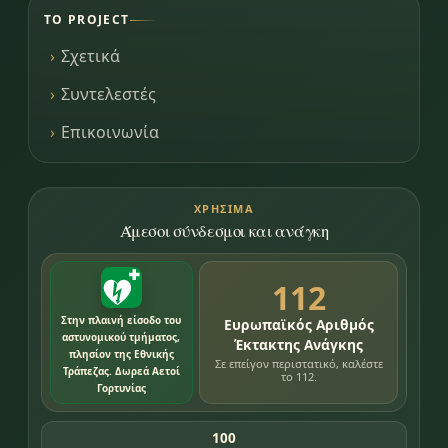
ΤΟ PROJECT
Σχετικά
Συντελεστές
Επικοινωνία
ΧΡΉΣΙΜΑ
Άμεσοι σύνδεσμοι και ανάγκη
112
Στην πλαινή είσοδο του
Ευρωπαϊκός Αριθμός
αστυνομικού τμήματος,
Έκτακτης Ανάγκης
πλησίον της Εθνικής
Σε επείγον περιστατικό, καλέστε
Τράπεζας. Δωρεά Αετοί
το 112.
Γορτυνίας
100