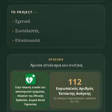
ΤΟ PROJECT
Σχετικά
Συντελεστές
Επικοινωνία
ΧΡΉΣΙΜΑ
Άμεσοι σύνδεσμοι και ανάγκη
112
Στην πλαινή είσοδο του
Ευρωπαϊκός Αριθμός
αστυνομικού τμήματος,
Έκτακτης Ανάγκης
πλησίον της Εθνικής
Σε επείγον περιστατικό, καλέστε
Τράπεζας. Δωρεά Αετοί
το 112.
Γορτυνίας