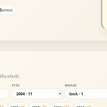
2
ΜΉΝΕΣ
έξη-κλειδί.
ΈΤΟΣ
ΜΉΝΑΣ