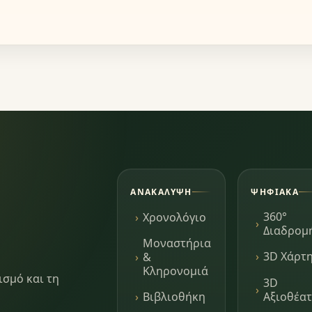
ΑΝΑΚΆΛΥΨΗ
ΨΗΦΙΑΚΆ
360°
Χρονολόγιο
Διαδρομ
Μοναστήρια
3D Χάρτ
&
Κληρονομιά
ισμό και τη
3D
Αξιοθέα
Βιβλιοθήκη