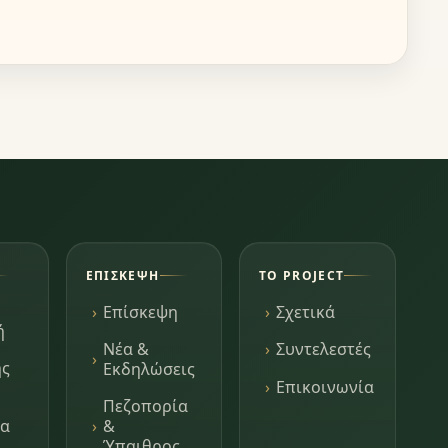
ΕΠΊΣΚΕΨΗ
ΤΟ PROJECT
Επίσκεψη
Σχετικά
ή
Νέα &
Συντελεστές
ης
Εκδηλώσεις
Επικοινωνία
Πεζοπορία
τα
&
Ύπαιθρος