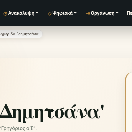
◷
◇
⇥
Ανακάλυψη
Ψηφιακά
Οργάνωση
Πε
ημερίδα ΄Δημητσάνα'
΄Δημητσάνα'
Γρηγόριος ο Έ”.