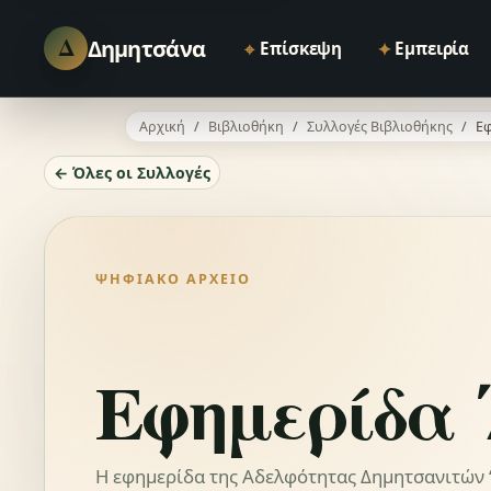
Δ
Δημητσάνα
⌖
✦
Επίσκεψη
Εμπειρία
Αρχική
Βιβλιοθήκη
Συλλογές Βιβλιοθήκης
Εφ
← Όλες οι Συλλογές
ΨΗΦΙΑΚΌ ΑΡΧΕΊΟ
Εφημερίδα 
Η εφημερίδα της Αδελφότητας Δημητσανιτών “