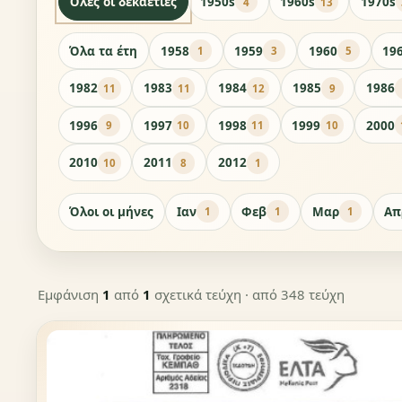
Όλες οι δεκαετίες
1950s
1960s
1970s
4
13
Όλα τα έτη
1958
1959
1960
19
1
3
5
1982
1983
1984
1985
1986
11
11
12
9
1996
1997
1998
1999
2000
9
10
11
10
2010
2011
2012
10
8
1
Όλοι οι μήνες
Ιαν
Φεβ
Μαρ
Απ
1
1
1
Εμφάνιση
1
από
1
σχετικά τεύχη
· από 348 τεύχη