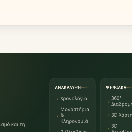
ΑΝΑΚΆΛΥΨΗ
ΨΗΦΙΑΚΆ
360°
Χρονολόγιο
Διαδρομ
Μοναστήρια
3D Χάρτ
&
Κληρονομιά
ισμό και τη
3D
Αξιοθέα
Βιβλιοθήκη