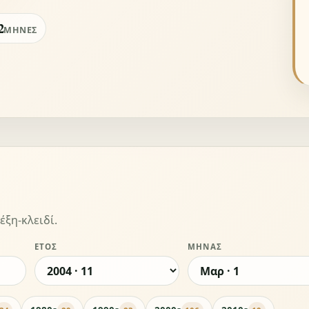
2
ΜΉΝΕΣ
έξη-κλειδί.
ΈΤΟΣ
ΜΉΝΑΣ