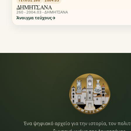
ΤΕΎΧΟΣ 260
2004.03
ΔΗΜΗΤΣΑΝΑ
260 - 2004.03 - ΔΗΜΗΤΣΑΝΑ
Άνοιγμα τεύχους
Dimitsana.gr
Ένα ψηφιακό αρχείο για την ιστορία, τον πολιτ