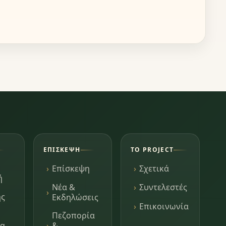
ΕΠΊΣΚΕΨΗ
ΤΟ PROJECT
Επίσκεψη
Σχετικά
ή
Νέα &
Συντελεστές
ης
Εκδηλώσεις
Επικοινωνία
Πεζοπορία
τα
&