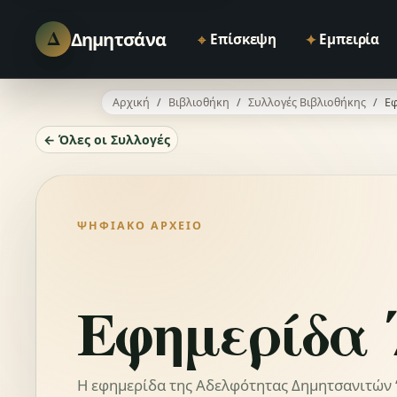
Δ
Δημητσάνα
⌖
✦
Επίσκεψη
Εμπειρία
Αρχική
Βιβλιοθήκη
Συλλογές Βιβλιοθήκης
Εφ
← Όλες οι Συλλογές
ΨΗΦΙΑΚΌ ΑΡΧΕΊΟ
Εφημερίδα 
Η εφημερίδα της Αδελφότητας Δημητσανιτών “