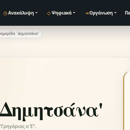
◷
◇
⇥
Ανακάλυψη
Ψηφιακά
Οργάνωση
Πε
ημερίδα ΄Δημητσάνα'
΄Δημητσάνα'
Γρηγόριος ο Έ”.