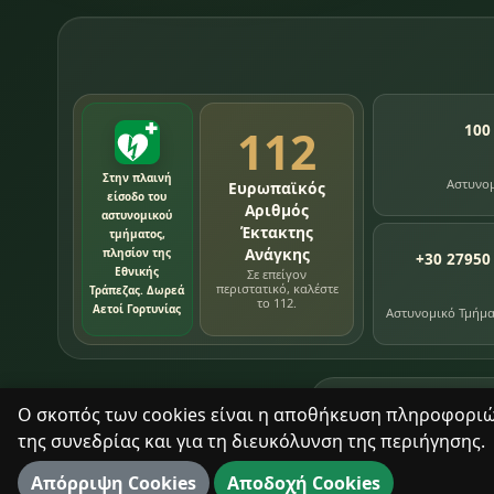
112
100
Στην πλαινή
Αστυνο
Ευρωπαϊκός
είσοδο του
Αριθμός
αστυνομικού
Έκτακτης
τμήματος,
Ανάγκης
πλησίον της
+30 27950
Εθνικής
Σε επείγον
περιστατικό, καλέστε
Τράπεζας. Δωρεά
το 112.
Αετοί Γορτυνίας
Αστυνομικό Τμήμ
76
εγγραφές χρονολ
Ο σκοπός των cookies είναι η αποθήκευση πληροφοριών 
της συνεδρίας και για τη διευκόλυνση της περιήγησης.
Με σεβασμό στον τόπο και τους ανθρώπους του.
Απόρριψη Cookies
Αποδοχή Cookies