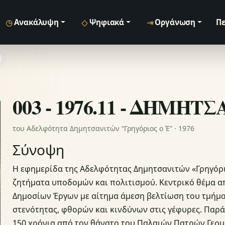
◷
◇
⇥
Ανακάλυψη
Ψηφιακά
Οργάνωση
Πε
003 - 1976.11 - ΔΗΜΗΤ
του Αδελφότητα Δημητσανιτών “Γρηγόριος ο Έ” · 1976
Σύνοψη
Η εφημερίδα της Αδελφότητας Δημητσανιτών «Γρηγόρι
ζητήματα υποδομών και πολιτισμού. Κεντρικό θέμα α
Δημοσίων Έργων με αίτημα άμεση βελτίωση του τμήμα
στενότητας, φθορών και κινδύνων στις γέφυρες. Παράλ
150 χρόνια από τον θάνατο του Παλαιών Πατρών Γερμ