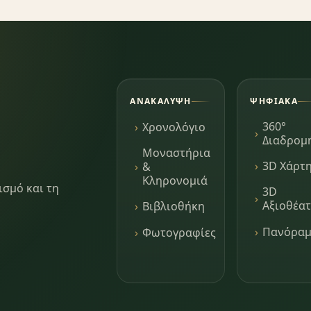
ΑΝΑΚΆΛΥΨΗ
ΨΗΦΙΑΚΆ
360°
Χρονολόγιο
Διαδρομ
Μοναστήρια
3D Χάρτ
&
Κληρονομιά
ισμό και τη
3D
Αξιοθέα
Βιβλιοθήκη
Πανόρα
Φωτογραφίες