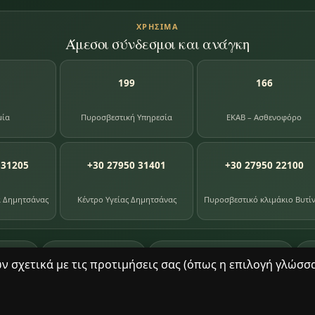
ΧΡΉΣΙΜΑ
Άμεσοι σύνδεσμοι και ανάγκη
199
166
μία
Πυροσβεστική Υπηρεσία
ΕΚΑΒ – Ασθενοφόρο
 31205
+30 27950 31401
+30 27950 22100
α Δημητσάνας
Κέντρο Υγείας Δημητσάνας
Πυροσβεστικό κλιμάκιο Βυτί
87
391
8
ογίου
φωτογραφίες
βιβλία βιβλιοθήκης
σχετικά με τις προτιμήσεις σας (όπως η επιλογή γλώσσας