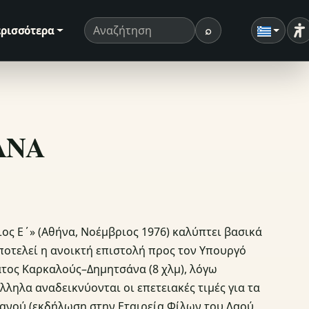
⌕
ρισσότερα
Ρ
Όρος αναζήτησης
Αναζήτηση
ΣΑΝΑ
ος Ε΄» (Αθήνα, Νοέμβριος 1976) καλύπτει βασικά
ποτελεί η ανοικτή επιστολή προς τον Υπουργό
τος Καρκαλούς–Δημητσάνα (8 χλμ), λόγω
ληλα αναδεικνύονται οι επετειακές τιμές για τα
ανού (εκδήλωση στην Εταιρεία Φίλων του Λαού,