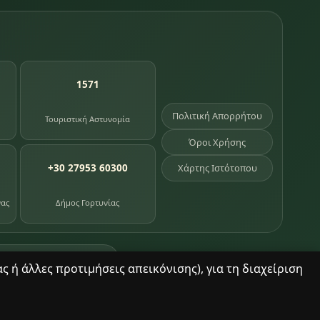
1571
Πολιτική Απορρήτου
Τουριστική Αστυνομία
Όροι Χρήσης
+30 27953 60300
Χάρτης Ιστότοπου
νας
Δήμος Γορτυνίας
σημεία κληρονομιάς
 ή άλλες προτιμήσεις απεικόνισης), για τη διαχείριση
© 2025 Δημητσάνα. Με επιφύλαξη παντός δικαιώματος.