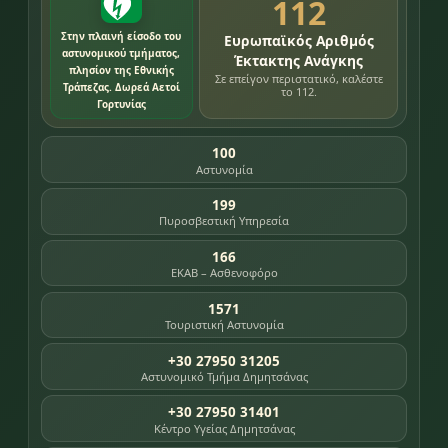
112
Στην πλαινή είσοδο του
Ευρωπαϊκός Αριθμός
αστυνομικού τμήματος,
Έκτακτης Ανάγκης
πλησίον της Εθνικής
Σε επείγον περιστατικό, καλέστε
Τράπεζας. Δωρεά Αετοί
το 112.
Γορτυνίας
100
Αστυνομία
199
Πυροσβεστική Υπηρεσία
166
ΕΚΑΒ – Ασθενοφόρο
1571
Τουριστική Αστυνομία
+30 27950 31205
Αστυνομικό Τμήμα Δημητσάνας
+30 27950 31401
Κέντρο Υγείας Δημητσάνας