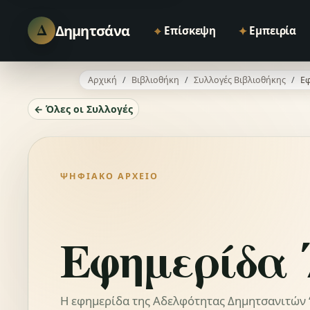
Δ
Δημητσάνα
⌖
✦
Επίσκεψη
Εμπειρία
Αρχική
Βιβλιοθήκη
Συλλογές Βιβλιοθήκης
Εφ
← Όλες οι Συλλογές
ΨΗΦΙΑΚΌ ΑΡΧΕΊΟ
Εφημερίδα 
Η εφημερίδα της Αδελφότητας Δημητσανιτών “