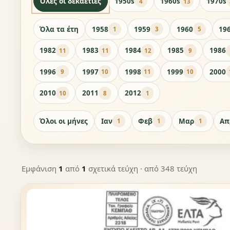
Όλες οι δεκαετίες
1950s
1960s
1970s
4
13
Όλα τα έτη
1958
1959
1960
19
1
3
5
1982
1983
1984
1985
1986
11
11
12
9
1996
1997
1998
1999
2000
9
10
11
10
2010
2011
2012
10
8
1
Όλοι οι μήνες
Ιαν
Φεβ
Μαρ
Απ
1
1
1
Εμφάνιση
1
από
1
σχετικά τεύχη
· από 348 τεύχη