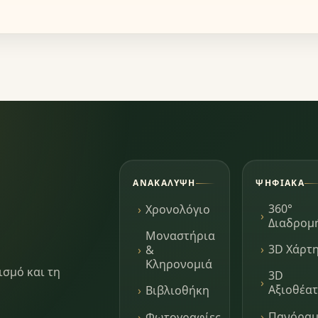
ΑΝΑΚΆΛΥΨΗ
ΨΗΦΙΑΚΆ
360°
Χρονολόγιο
Διαδρομ
Μοναστήρια
3D Χάρτ
&
Κληρονομιά
ισμό και τη
3D
Αξιοθέα
Βιβλιοθήκη
Πανόρα
Φωτογραφίες