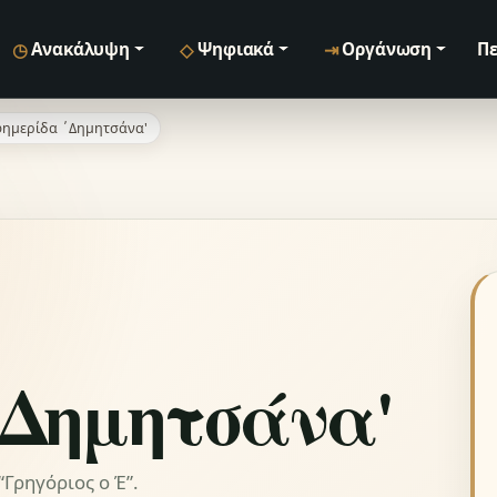
◷
◇
⇥
Ανακάλυψη
Ψηφιακά
Οργάνωση
Πε
ημερίδα ΄Δημητσάνα'
΄Δημητσάνα'
Γρηγόριος ο Έ”.