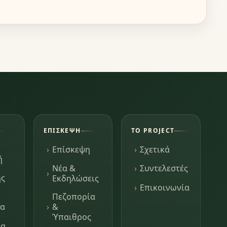
ΕΠΊΣΚΕΨΗ
ΤΟ PROJECT
Επίσκεψη
Σχετικά
ή
Νέα &
Συντελεστές
ης
Εκδηλώσεις
Επικοινωνία
Πεζοπορία
τα
&
Ύπαιθρος
μα