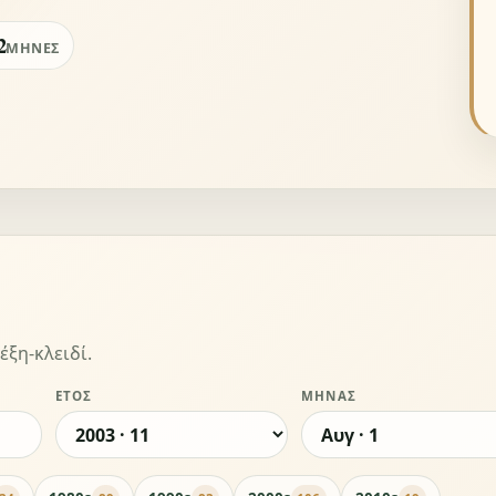
2
ΜΉΝΕΣ
έξη-κλειδί.
ΈΤΟΣ
ΜΉΝΑΣ