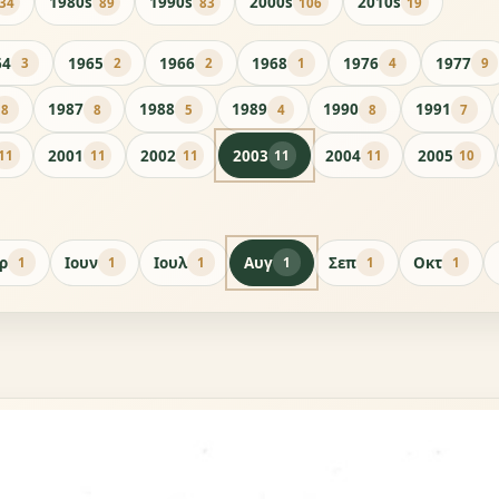
1980s
1990s
2000s
2010s
34
89
83
106
19
64
1965
1966
1968
1976
1977
3
2
2
1
4
9
1987
1988
1989
1990
1991
8
8
5
4
8
7
2001
2002
2003
2004
2005
11
11
11
11
11
10
ρ
Ιουν
Ιουλ
Αυγ
Σεπ
Οκτ
1
1
1
1
1
1