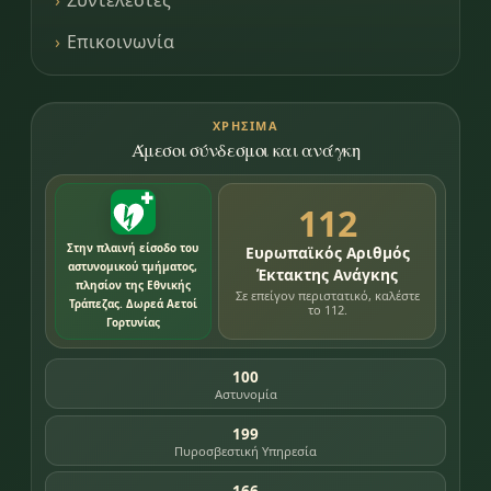
Συντελεστές
Επικοινωνία
ΧΡΉΣΙΜΑ
Άμεσοι σύνδεσμοι και ανάγκη
112
Στην πλαινή είσοδο του
Ευρωπαϊκός Αριθμός
αστυνομικού τμήματος,
Έκτακτης Ανάγκης
πλησίον της Εθνικής
Σε επείγον περιστατικό, καλέστε
Τράπεζας. Δωρεά Αετοί
το 112.
Γορτυνίας
100
Αστυνομία
199
Πυροσβεστική Υπηρεσία
166