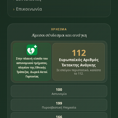
Επικοινωνία
ΧΡΉΣΙΜΑ
Άμεσοι σύνδεσμοι και ανάγκη
112
Στην πλαινή είσοδο του
Ευρωπαϊκός Αριθμός
αστυνομικού τμήματος,
Έκτακτης Ανάγκης
πλησίον της Εθνικής
Σε επείγον περιστατικό, καλέστε
Τράπεζας. Δωρεά Αετοί
το 112.
Γορτυνίας
100
Αστυνομία
199
Πυροσβεστική Υπηρεσία
166