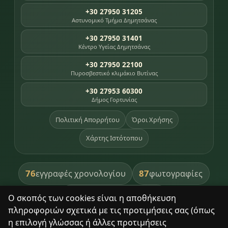
+30 27950 31205
Αστυνομικό Τμήμα Δημητσάνας
+30 27950 31401
Κέντρο Υγείας Δημητσάνας
+30 27950 22100
Πυροσβεστικό κλιμάκιο Βυτίνας
+30 27953 60300
Δήμος Γορτυνίας
Πολιτική Απορρήτου
Όροι Χρήσης
Χάρτης Ιστότοπου
76
87
εγγραφές χρονολογίου
φωτογραφίες
391
βιβλία βιβλιοθήκης
Ο σκοπός των cookies είναι η αποθήκευση
πληροφοριών σχετικά με τις προτιμήσεις σας (όπως
8
σημεία κληρονομιάς
η επιλογή γλώσσας ή άλλες προτιμήσεις