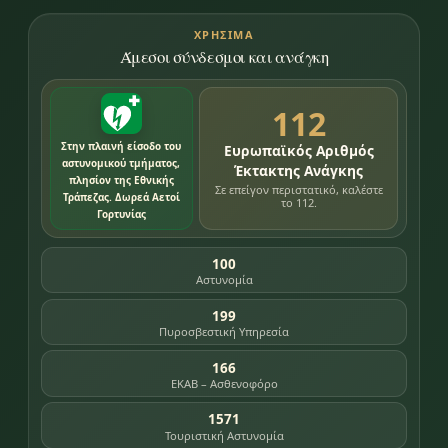
ΧΡΉΣΙΜΑ
Άμεσοι σύνδεσμοι και ανάγκη
112
Στην πλαινή είσοδο του
Ευρωπαϊκός Αριθμός
αστυνομικού τμήματος,
Έκτακτης Ανάγκης
πλησίον της Εθνικής
Σε επείγον περιστατικό, καλέστε
Τράπεζας. Δωρεά Αετοί
το 112.
Γορτυνίας
100
Αστυνομία
199
Πυροσβεστική Υπηρεσία
166
ΕΚΑΒ – Ασθενοφόρο
1571
Τουριστική Αστυνομία