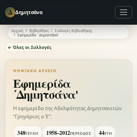
Δ
Δημητσάνα
Αρχική
Βιβλιοθήκη
Συλλογές Βιβλιοθήκης
Εφημερίδα ΄Δημητσάνα'
← Όλες οι Συλλογές
ΨΗΦΙΑΚΌ ΑΡΧΕΊΟ
Εφημερίδα
΄Δημητσάνα'
Η εφημερίδα της Αδελφότητας Δημητσανιτών
“Γρηγόριος ο Έ”.
348
1958–2012
44
ΤΕΎΧΗ
ΠΕΡΊΟΔΟΣ
ΈΤΗ