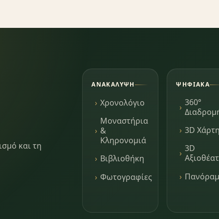
ΑΝΑΚΆΛΥΨΗ
ΨΗΦΙΑΚΆ
360°
Χρονολόγιο
Διαδρομ
Μοναστήρια
3D Χάρτ
&
Κληρονομιά
ισμό και τη
3D
Αξιοθέα
Βιβλιοθήκη
Πανόρα
Φωτογραφίες