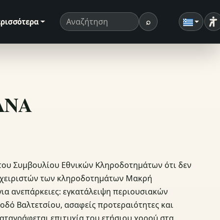
⌕
ρισσότερα
Ρ
Όρος αναζήτησης
Αναζήτηση
ΣΑΝΑ
 του Συμβουλίου Εθνικών Κληροδοτημάτων ότι δεν
ιαχειριστών των κληροδοτημάτων Μακρή
για ανεπάρκειες: εγκατάλειψη περιουσιακών
 οδό Βαλτετσίου, ασαφείς προτεραιότητες και
καταγράφεται επιτυχία του ετήσιου χορού στα