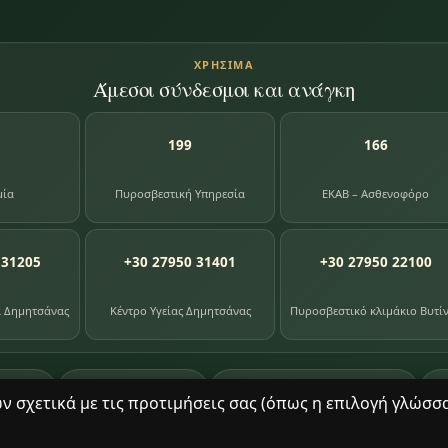
ΧΡΉΣΙΜΑ
Άμεσοι σύνδεσμοι και ανάγκη
199
166
μία
Πυροσβεστική Υπηρεσία
ΕΚΑΒ – Ασθενοφόρο
 31205
+30 27950 31401
+30 27950 22100
α Δημητσάνας
Κέντρο Υγείας Δημητσάνας
Πυροσβεστικό κλιμάκιο Βυτί
87
391
8
ογίου
φωτογραφίες
βιβλία βιβλιοθήκης
σχετικά με τις προτιμήσεις σας (όπως η επιλογή γλώσσας