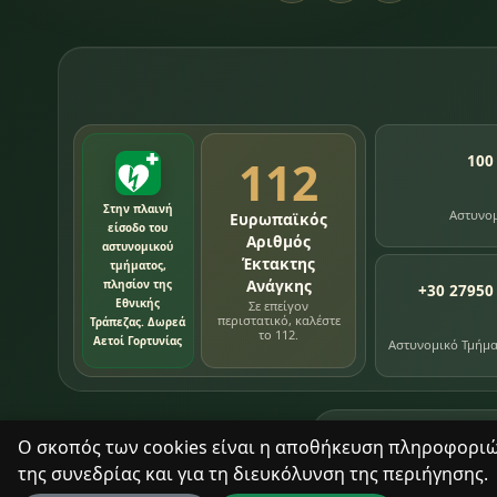
112
100
Στην πλαινή
Αστυνο
Ευρωπαϊκός
είσοδο του
Αριθμός
αστυνομικού
Έκτακτης
τμήματος,
Ανάγκης
πλησίον της
+30 27950
Εθνικής
Σε επείγον
περιστατικό, καλέστε
Τράπεζας. Δωρεά
το 112.
Αετοί Γορτυνίας
Αστυνομικό Τμήμ
76
εγγραφές χρονολ
Ο σκοπός των cookies είναι η αποθήκευση πληροφοριών 
της συνεδρίας και για τη διευκόλυνση της περιήγησης.