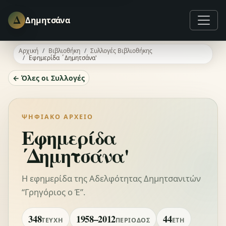
Δ
Δημητσάνα
Αρχική
Βιβλιοθήκη
Συλλογές Βιβλιοθήκης
Εφημερίδα ΄Δημητσάνα'
← Όλες οι Συλλογές
ΨΗΦΙΑΚΌ ΑΡΧΕΊΟ
Εφημερίδα
΄Δημητσάνα'
Η εφημερίδα της Αδελφότητας Δημητσανιτών
“Γρηγόριος ο Έ”.
348
1958–2012
44
ΤΕΎΧΗ
ΠΕΡΊΟΔΟΣ
ΈΤΗ