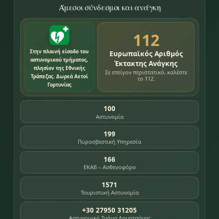
Άμεσοι σύνδεσμοι και ανάγκη
112
Στην πλαινή είσοδο του
Ευρωπαϊκός Αριθμός
αστυνομικού τμήματος,
Έκτακτης Ανάγκης
πλησίον της Εθνικής
Σε επείγον περιστατικό, καλέστε
Τράπεζας. Δωρεά Αετοί
το 112.
Γορτυνίας
100
Αστυνομία
199
Πυροσβεστική Υπηρεσία
166
ΕΚΑΒ – Ασθενοφόρο
1571
Τουριστική Αστυνομία
+30 27950 31205
Αστυνομικό Τμήμα Δημητσάνας