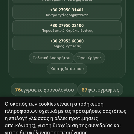
+30 27950 31401
Κέντρο Υγείας Δημητσάνας
+30 27950 22100
Πυροσβεστικό κλιμάκιο Βυτίνας
+30 27953 60300
Δήμος Γορτυνίας
Πολιτική Απορρήτου
Όροι Χρήσης
Χάρτης Ιστότοπου
76
87
εγγραφές χρονολογίου
φωτογραφίες
391
βιβλία βιβλιοθήκης
Ο σκοπός των cookies είναι η αποθήκευση
πληροφοριών σχετικά με τις προτιμήσεις σας (όπως
8
σημεία κληρονομιάς
η επιλογή γλώσσας ή άλλες προτιμήσεις
απεικόνισης), για τη διαχείριση της συνεδρίας και
για τη διευκόλυνση της περιήγησης.