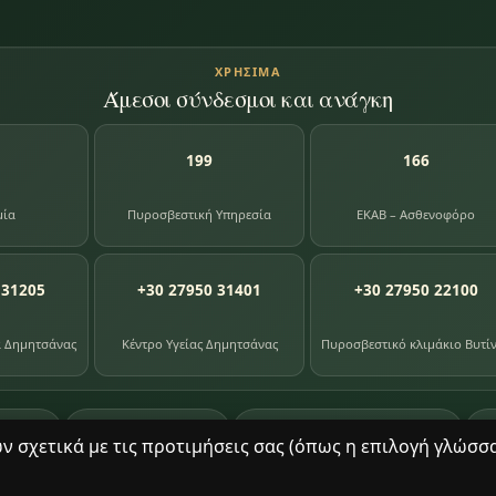
ΧΡΉΣΙΜΑ
Άμεσοι σύνδεσμοι και ανάγκη
199
166
μία
Πυροσβεστική Υπηρεσία
ΕΚΑΒ – Ασθενοφόρο
 31205
+30 27950 31401
+30 27950 22100
α Δημητσάνας
Κέντρο Υγείας Δημητσάνας
Πυροσβεστικό κλιμάκιο Βυτί
87
391
8
ογίου
φωτογραφίες
βιβλία βιβλιοθήκης
σχετικά με τις προτιμήσεις σας (όπως η επιλογή γλώσσας