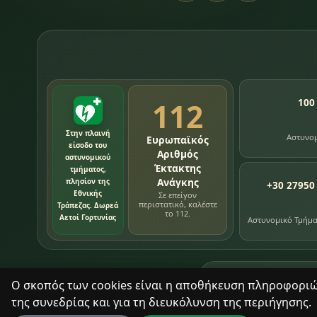
112
100
Στην πλαινή
Αστυνο
Ευρωπαϊκός
είσοδο του
Αριθμός
αστυνομικού
Έκτακτης
τμήματος,
Ανάγκης
πλησίον της
+30 27950
Εθνικής
Σε επείγον
περιστατικό, καλέστε
Τράπεζας. Δωρεά
το 112.
Αετοί Γορτυνίας
Αστυνομικό Τμήμ
76
εγγραφές χρονολ
Ο σκοπός των cookies είναι η αποθήκευση πληροφοριών 
της συνεδρίας και για τη διευκόλυνση της περιήγησης.