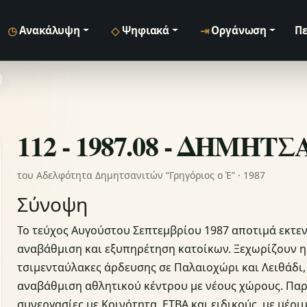
◷
◇
⇥
Ανακάλυψη
Ψηφιακά
Οργάνωση
Πε
112 - 1987.08 - ΔΗΜΗΤ
του Αδελφότητα Δημητσανιτών “Γρηγόριος ο Έ” · 1987
Σύνοψη
Το τεύχος Αυγούστου Σεπτεμβρίου 1987 αποτιμά εκτε
αναβάθμιση και εξυπηρέτηση κατοίκων. Ξεχωρίζουν η
τσιμενταύλακες άρδευσης σε Παλαιοχώρι και Λειθάδι
αναβάθμιση αθλητικού κέντρου με νέους χώρους. Παρ
συνεργασίες με Κοινότητα, ΕΤΒΑ και ειδικούς, με μέρ