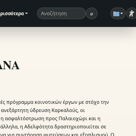
⌕
ρισσότερα
Ρ
Όρος αναζήτησης
Αναζήτηση
ΣΑΝΑ
νές πρόγραμμα κοινοτικών έργων με στόχο την
 ανεξάρτητη ύδρευση Καρκαλούς, οι
, η ασφαλτόστρωση προς Παλαιοχώρι και η
άλληλα, η Αδελφότητα δραστηριοποιείται σε
ιμνα για συντήρηση φυτεύσεων και εξοπλισμού. Ο