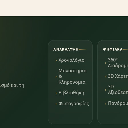
ΑΝΑΚΆΛΥΨΗ
ΨΗΦΙΑΚΆ
360°
Χρονολόγιο
Διαδρομ
Μοναστήρια
3D Χάρτ
&
Κληρονομιά
ισμό και τη
3D
Αξιοθέα
Βιβλιοθήκη
Πανόρα
Φωτογραφίες