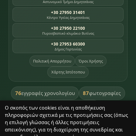
Αστυνομικό Τμήμα Δημητσάνας
+30 27950 31401
Κέντρο Υγείας Δημητσάνας
+30 27950 22100
Πυροσβεστικό κλιμάκιο Βυτίνας
+30 27953 60300
Δήμος Γορτυνίας
Πολιτική Απορρήτου
Όροι Χρήσης
Χάρτης Ιστότοπου
76
87
εγγραφές χρονολογίου
φωτογραφίες
391
βιβλία βιβλιοθήκης
Ο σκοπός των cookies είναι η αποθήκευση
πληροφοριών σχετικά με τις προτιμήσεις σας (όπως
8
σημεία κληρονομιάς
η επιλογή γλώσσας ή άλλες προτιμήσεις
απεικόνισης), για τη διαχείριση της συνεδρίας και