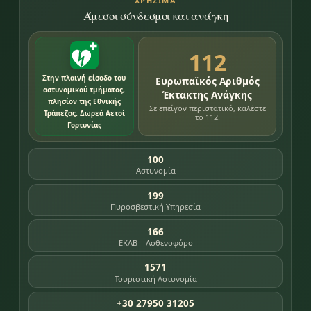
ΧΡΉΣΙΜΑ
Άμεσοι σύνδεσμοι και ανάγκη
112
Στην πλαινή είσοδο του
Ευρωπαϊκός Αριθμός
αστυνομικού τμήματος,
Έκτακτης Ανάγκης
πλησίον της Εθνικής
Σε επείγον περιστατικό, καλέστε
Τράπεζας. Δωρεά Αετοί
το 112.
Γορτυνίας
100
Αστυνομία
199
Πυροσβεστική Υπηρεσία
166
ΕΚΑΒ – Ασθενοφόρο
1571
Τουριστική Αστυνομία
+30 27950 31205