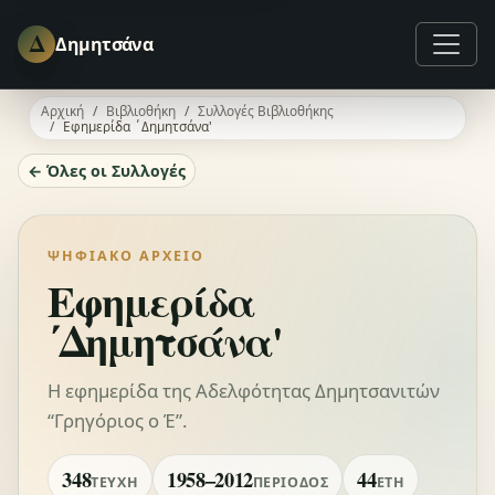
Δ
Δημητσάνα
Αρχική
Βιβλιοθήκη
Συλλογές Βιβλιοθήκης
Εφημερίδα ΄Δημητσάνα'
← Όλες οι Συλλογές
ΨΗΦΙΑΚΌ ΑΡΧΕΊΟ
Εφημερίδα
΄Δημητσάνα'
Η εφημερίδα της Αδελφότητας Δημητσανιτών
“Γρηγόριος ο Έ”.
348
1958–2012
44
ΤΕΎΧΗ
ΠΕΡΊΟΔΟΣ
ΈΤΗ