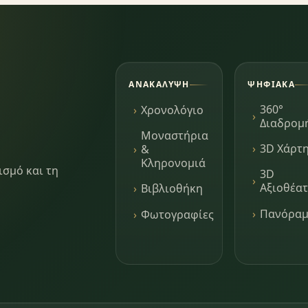
ΑΝΑΚΆΛΥΨΗ
ΨΗΦΙΑΚΆ
360°
Χρονολόγιο
Διαδρομ
Μοναστήρια
3D Χάρτ
&
Κληρονομιά
ισμό και τη
3D
Αξιοθέα
Βιβλιοθήκη
Πανόρα
Φωτογραφίες