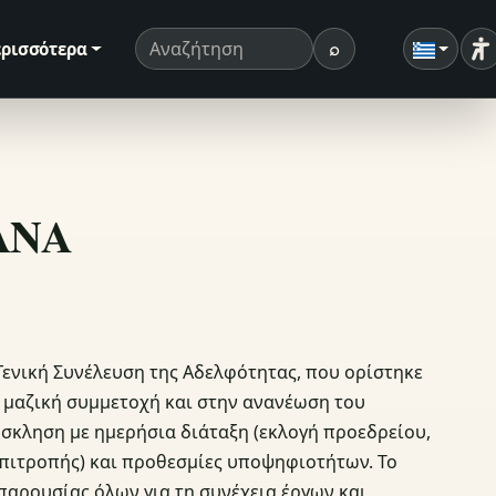
⌕
ρισσότερα
Ρ
Όρος αναζήτησης
Αναζήτηση
ΣΑΝΑ
 Γενική Συνέλευση της Αδελφότητας, που ορίστηκε
η μαζική συμμετοχή και στην ανανέωση του
όσκληση με ημερήσια διάταξη (εκλογή προεδρείου,
 Επιτροπής) και προθεσμίες υποψηφιοτήτων. Το
παρουσίας όλων για τη συνέχεια έργων και