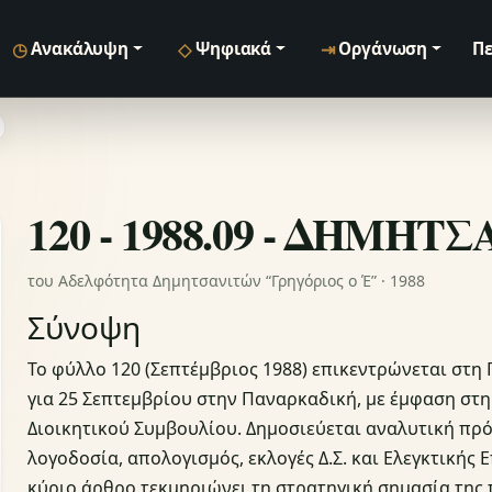
◷
◇
⇥
Ανακάλυψη
Ψηφιακά
Οργάνωση
Πε
120 - 1988.09 - ΔΗΜΗΤ
του Αδελφότητα Δημητσανιτών “Γρηγόριος ο Έ” · 1988
Σύνοψη
Το φύλλο 120 (Σεπτέμβριος 1988) επικεντρώνεται στη
για 25 Σεπτεμβρίου στην Παναρκαδική, με έμφαση στ
Διοικητικού Συμβουλίου. Δημοσιεύεται αναλυτική πρ
λογοδοσία, απολογισμός, εκλογές Δ.Σ. και Ελεγκτικής
κύριο άρθρο τεκμηριώνει τη στρατηγική σημασία της 