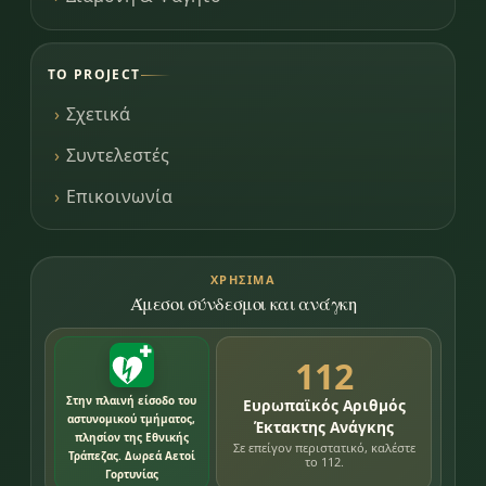
ΤΟ PROJECT
Σχετικά
Συντελεστές
Επικοινωνία
ΧΡΉΣΙΜΑ
Άμεσοι σύνδεσμοι και ανάγκη
112
Στην πλαινή είσοδο του
Ευρωπαϊκός Αριθμός
αστυνομικού τμήματος,
Έκτακτης Ανάγκης
πλησίον της Εθνικής
Σε επείγον περιστατικό, καλέστε
Τράπεζας. Δωρεά Αετοί
το 112.
Γορτυνίας