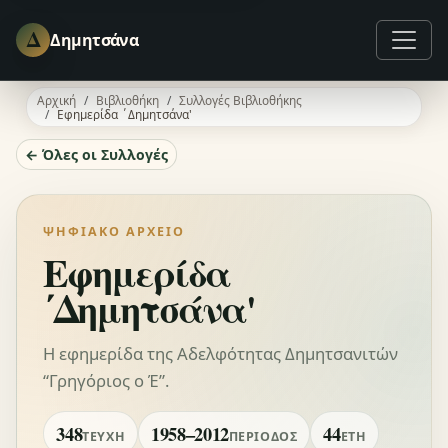
Δ
Δημητσάνα
Αρχική
Βιβλιοθήκη
Συλλογές Βιβλιοθήκης
Εφημερίδα ΄Δημητσάνα'
← Όλες οι Συλλογές
ΨΗΦΙΑΚΌ ΑΡΧΕΊΟ
Εφημερίδα
΄Δημητσάνα'
Η εφημερίδα της Αδελφότητας Δημητσανιτών
“Γρηγόριος ο Έ”.
348
1958–2012
44
ΤΕΎΧΗ
ΠΕΡΊΟΔΟΣ
ΈΤΗ