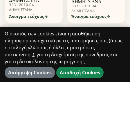
ΔΗΜΗΤΣΑΝΑ
ΔΗΜΗΤΣΑΝΑ
323 - 2010.04 -
333 - 2011.04 -
ΔΗΜΗΤΣΑΝΑ
ΔΗΜΗΤΣΑΝΑ
Άνοιγμα τεύχους
Άνοιγμα τεύχους
Ο σκοπός των cookies είναι η αποθήκευση
πληροφοριών σχετικά με τις προτιμήσεις σας (όπως
η επιλογή γλώσσας ή άλλες προτιμήσεις
απεικόνισης), για τη διαχείριση της συνεδρίας και
για τη διευκόλυνση της περιήγησης.
Απόρριψη Cookies
Αποδοχή Cookies
Dimitsana.gr
Ένα ψηφιακό αρχείο για την ιστορία, τον
πολιτισμό και τη ζωντανή μνήμη της Δημητσάνας.
Ιστορία
Φύση
Πολιτισμός