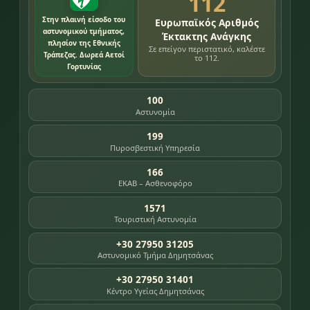
112
Στην πλαινή είσοδο του
Ευρωπαϊκός Αριθμός
αστυνομικού τμήματος,
Έκτακτης Ανάγκης
πλησίον της Εθνικής
Σε επείγον περιστατικό, καλέστε
Τράπεζας. Δωρεά Αετοί
το 112.
Γορτυνίας
100
Αστυνομία
199
Πυροσβεστική Υπηρεσία
166
ΕΚΑΒ – Ασθενοφόρο
1571
Τουριστική Αστυνομία
+30 27950 31205
Αστυνομικό Τμήμα Δημητσάνας
+30 27950 31401
Κέντρο Υγείας Δημητσάνας