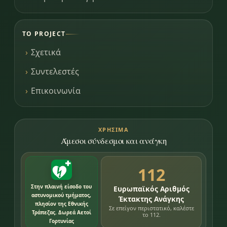
ΤΟ PROJECT
Σχετικά
Συντελεστές
Επικοινωνία
ΧΡΉΣΙΜΑ
Άμεσοι σύνδεσμοι και ανάγκη
112
Στην πλαινή είσοδο του
Ευρωπαϊκός Αριθμός
αστυνομικού τμήματος,
Έκτακτης Ανάγκης
πλησίον της Εθνικής
Σε επείγον περιστατικό, καλέστε
Τράπεζας. Δωρεά Αετοί
το 112.
Γορτυνίας