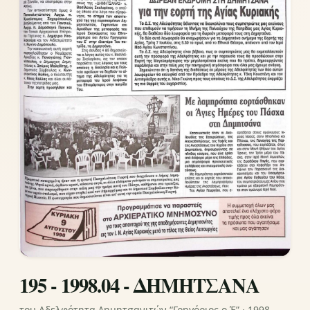
195 - 1998.04 - ΔΗΜΗΤΣΑΝΑ
του Αδελφότητα Δημητσανιτών “Γρηγόριος ο Έ” · 1998