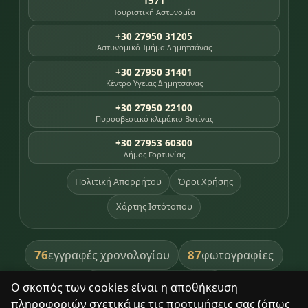
1571
Τουριστική Αστυνομία
+30 27950 31205
Αστυνομικό Τμήμα Δημητσάνας
+30 27950 31401
Κέντρο Υγείας Δημητσάνας
+30 27950 22100
Πυροσβεστικό κλιμάκιο Βυτίνας
+30 27953 60300
Δήμος Γορτυνίας
Πολιτική Απορρήτου
Όροι Χρήσης
Χάρτης Ιστότοπου
76
87
εγγραφές χρονολογίου
φωτογραφίες
391
βιβλία βιβλιοθήκης
Ο σκοπός των cookies είναι η αποθήκευση
πληροφοριών σχετικά με τις προτιμήσεις σας (όπως