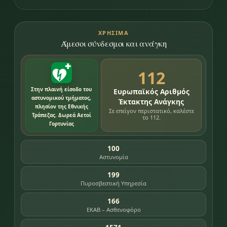
ΧΡΉΣΙΜΑ
Άμεσοι σύνδεσμοι και ανάγκη
112
Στην πλαινή είσοδο του
Ευρωπαϊκός Αριθμός
αστυνομικού τμήματος,
Έκτακτης Ανάγκης
πλησίον της Εθνικής
Σε επείγον περιστατικό, καλέστε
Τράπεζας. Δωρεά Αετοί
το 112.
Γορτυνίας
100
Αστυνομία
199
Πυροσβεστική Υπηρεσία
166
ΕΚΑΒ – Ασθενοφόρο