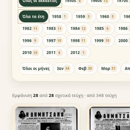
Όλες οι δεκαετίες
1950s
1960s
1970s
4
13
Όλα τα έτη
1958
1959
1960
19
1
3
5
1982
1983
1984
1985
1986
11
11
12
9
1996
1997
1998
1999
2000
9
10
11
10
2010
2011
2012
10
8
1
Όλοι οι μήνες
Ιαν
Φεβ
Μαρ
Απ
34
30
31
Εμφάνιση
28
από
28
σχετικά τεύχη
· από 348 τεύχη