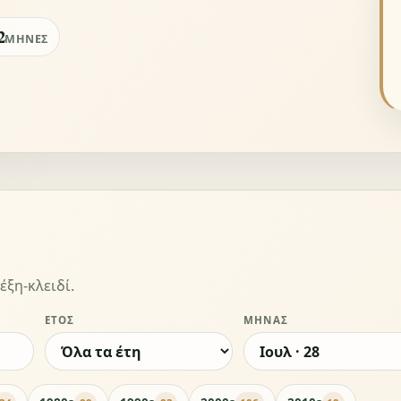
2
ΜΉΝΕΣ
έξη-κλειδί.
ΈΤΟΣ
ΜΉΝΑΣ