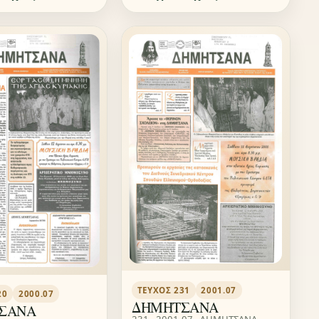
ΤΕΎΧΟΣ 231
2001.07
20
2000.07
ΔΗΜΗΤΣΑΝΑ
ΣΑΝΑ