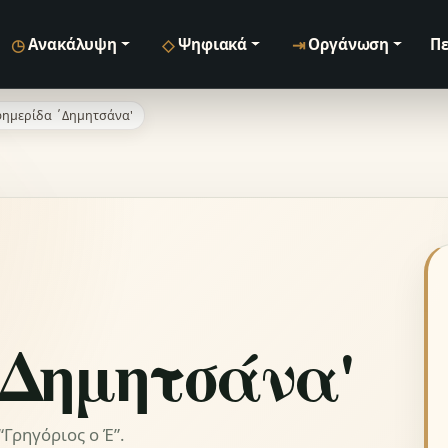
◷
◇
⇥
Ανακάλυψη
Ψηφιακά
Οργάνωση
Πε
ημερίδα ΄Δημητσάνα'
΄Δημητσάνα'
Γρηγόριος ο Έ”.