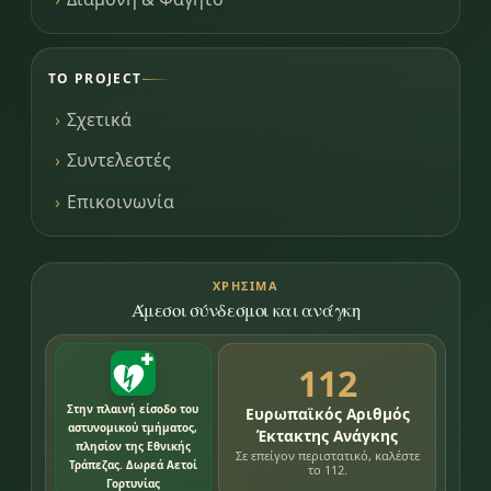
ΤΟ PROJECT
Σχετικά
Συντελεστές
Επικοινωνία
ΧΡΉΣΙΜΑ
Άμεσοι σύνδεσμοι και ανάγκη
112
Στην πλαινή είσοδο του
Ευρωπαϊκός Αριθμός
αστυνομικού τμήματος,
Έκτακτης Ανάγκης
πλησίον της Εθνικής
Σε επείγον περιστατικό, καλέστε
Τράπεζας. Δωρεά Αετοί
το 112.
Γορτυνίας