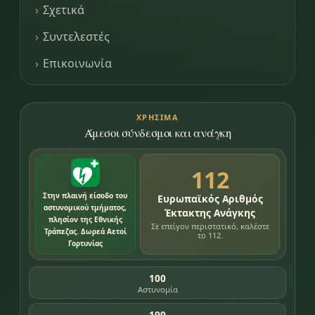
Σχετικά
Συντελεστές
Επικοινωνία
ΧΡΉΣΙΜΑ
Άμεσοι σύνδεσμοι και ανάγκη
112
Στην πλαινή είσοδο του
Ευρωπαϊκός Αριθμός
αστυνομικού τμήματος,
Έκτακτης Ανάγκης
πλησίον της Εθνικής
Σε επείγον περιστατικό, καλέστε
Τράπεζας. Δωρεά Αετοί
το 112.
Γορτυνίας
100
Αστυνομία
199