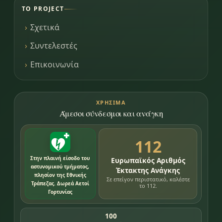
ΤΟ PROJECT
Σχετικά
Συντελεστές
Επικοινωνία
ΧΡΉΣΙΜΑ
Άμεσοι σύνδεσμοι και ανάγκη
112
Στην πλαινή είσοδο του
Ευρωπαϊκός Αριθμός
αστυνομικού τμήματος,
Έκτακτης Ανάγκης
πλησίον της Εθνικής
Σε επείγον περιστατικό, καλέστε
Τράπεζας. Δωρεά Αετοί
το 112.
Γορτυνίας
100