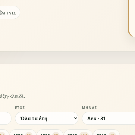
2
ΜΉΝΕΣ
έξη-κλειδί.
ΈΤΟΣ
ΜΉΝΑΣ