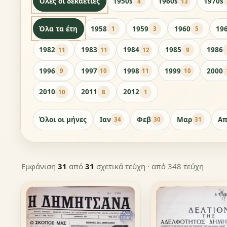
Όλες οι δεκαετίες
1950s
1960s
1970s
4
13
Όλα τα έτη
1958
1959
1960
19
1
3
5
1982
1983
1984
1985
1986
11
11
12
9
1996
1997
1998
1999
2000
9
10
11
10
2010
2011
2012
10
8
1
Όλοι οι μήνες
Ιαν
Φεβ
Μαρ
Απ
34
30
31
Εμφάνιση
31
από
31
σχετικά τεύχη
· από 348 τεύχη