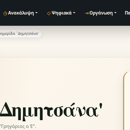
◷
◇
⇥
Ανακάλυψη
Ψηφιακά
Οργάνωση
Πε
ημερίδα ΄Δημητσάνα'
΄Δημητσάνα'
Γρηγόριος ο Έ”.