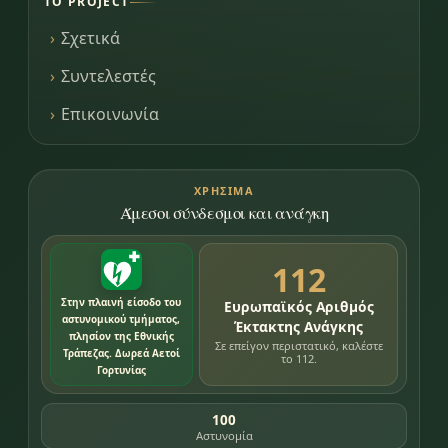
ΤΟ PROJECT
Σχετικά
Συντελεστές
Επικοινωνία
ΧΡΉΣΙΜΑ
Άμεσοι σύνδεσμοι και ανάγκη
112
Στην πλαινή είσοδο του
Ευρωπαϊκός Αριθμός
αστυνομικού τμήματος,
Έκτακτης Ανάγκης
πλησίον της Εθνικής
Σε επείγον περιστατικό, καλέστε
Τράπεζας. Δωρεά Αετοί
το 112.
Γορτυνίας
100
Αστυνομία