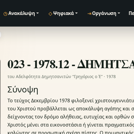
◷
◇
⇥
Ανακάλυψη
Ψηφιακά
Οργάνωση
Πε
023 - 1978.12 - ΔΗΜΗΤ
του Αδελφότητα Δημητσανιτών “Γρηγόριος ο Έ” · 1978
Σύνοψη
Το τεύχος Δεκεμβρίου 1978 φιλοξενεί χριστουγεννιά
του Χριστού προβάλλεται ως αποκάλυψη αγάπης και σ
δείχνοντας τον δρόμο αλήθειας, ευτυχίας και ορθών 
Χριστός μένει στα εικονοστάσια ή γίνεται πραγματικός
καλώντας σε προσωπική σχέση πίστης. Ο ποιμαντικός