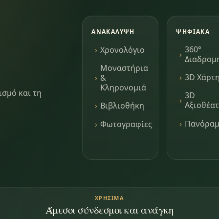
ΑΝΑΚΆΛΥΨΗ
ΨΗΦΙΑΚΆ
360°
Χρονολόγιο
Διαδρομ
Μοναστήρια
3D Χάρτ
&
Κληρονομιά
ισμό και τη
3D
Αξιοθέα
Βιβλιοθήκη
Πανόρα
Φωτογραφίες
ΧΡΉΣΙΜΑ
Άμεσοι σύνδεσμοι και ανάγκη