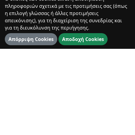
πληροφοριών σχετικά με τις προτιμήσεις σας (όπως
Χρονολόγιο
η επιλογή γλώσσας ή άλλες προτιμήσεις
Μοναστήρια & Κληρονομιά
απεικόνισης), για τη διαχείριση της συνεδρίας και
για τη διευκόλυνση της περιήγησης.
Βιβλιοθήκη
Απόρριψη Cookies
Αποδοχή Cookies
Φωτογραφίες
ΨΗΦΙΑΚΆ
360° Διαδρομή
3D Χάρτης
3D Αξιοθέατα
Πανόραμα
ΕΠΊΣΚΕΨΗ