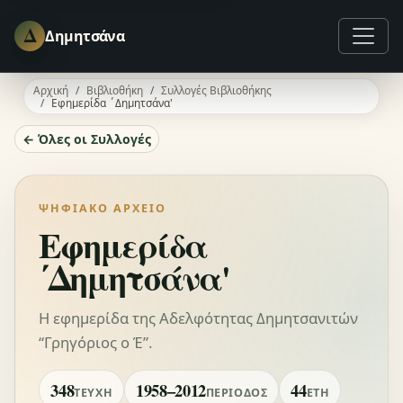
Δ
Δημητσάνα
Αρχική
Βιβλιοθήκη
Συλλογές Βιβλιοθήκης
Εφημερίδα ΄Δημητσάνα'
← Όλες οι Συλλογές
ΨΗΦΙΑΚΌ ΑΡΧΕΊΟ
Εφημερίδα
΄Δημητσάνα'
Η εφημερίδα της Αδελφότητας Δημητσανιτών
“Γρηγόριος ο Έ”.
348
1958–2012
44
ΤΕΎΧΗ
ΠΕΡΊΟΔΟΣ
ΈΤΗ