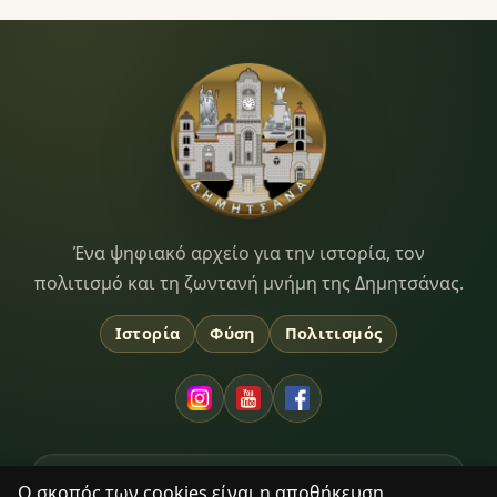
Dimitsana.gr
Ένα ψηφιακό αρχείο για την ιστορία, τον
πολιτισμό και τη ζωντανή μνήμη της Δημητσάνας.
Ιστορία
Φύση
Πολιτισμός
ΑΝΑΚΆΛΥΨΗ
Ο σκοπός των cookies είναι η αποθήκευση