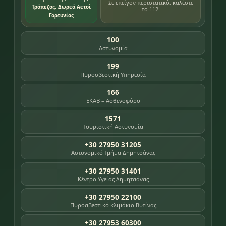
Σε επείγον περιστατικό, καλέστε
Τράπεζας. Δωρεά Αετοί
το 112.
Γορτυνίας
100
Αστυνομία
199
Πυροσβεστική Υπηρεσία
166
ΕΚΑΒ – Ασθενοφόρο
1571
Τουριστική Αστυνομία
+30 27950 31205
Αστυνομικό Τμήμα Δημητσάνας
+30 27950 31401
Κέντρο Υγείας Δημητσάνας
+30 27950 22100
Πυροσβεστικό κλιμάκιο Βυτίνας
+30 27953 60300