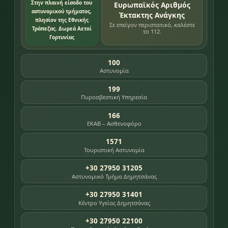
Στην πλαινή είσοδο του
Ευρωπαϊκός Αριθμός
αστυνομικού τμήματος,
Έκτακτης Ανάγκης
πλησίον της Εθνικής
Σε επείγον περιστατικό, καλέστε
Τράπεζας. Δωρεά Αετοί
το 112.
Γορτυνίας
100
Αστυνομία
199
Πυροσβεστική Υπηρεσία
166
ΕΚΑΒ – Ασθενοφόρο
1571
Τουριστική Αστυνομία
+30 27950 31205
Αστυνομικό Τμήμα Δημητσάνας
+30 27950 31401
Κέντρο Υγείας Δημητσάνας
+30 27950 22100