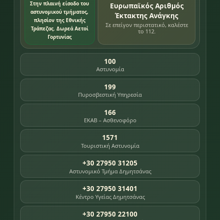
Στην πλαινή είσοδο του
Ευρωπαϊκός Αριθμός
αστυνομικού τμήματος,
Έκτακτης Ανάγκης
πλησίον της Εθνικής
Σε επείγον περιστατικό, καλέστε
Τράπεζας. Δωρεά Αετοί
το 112.
Γορτυνίας
100
Αστυνομία
199
Πυροσβεστική Υπηρεσία
166
ΕΚΑΒ – Ασθενοφόρο
1571
Τουριστική Αστυνομία
+30 27950 31205
Αστυνομικό Τμήμα Δημητσάνας
+30 27950 31401
Κέντρο Υγείας Δημητσάνας
+30 27950 22100