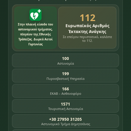
112
Στην πλαινή είσοδο του
Ευρωπαϊκός Αριθμός
αστυνομικού τμήματος,
Έκτακτης Ανάγκης
πλησίον της Εθνικής
Σε επείγον περιστατικό, καλέστε
Τράπεζας. Δωρεά Αετοί
το 112.
Γορτυνίας
100
Αστυνομία
199
Πυροσβεστική Υπηρεσία
166
ΕΚΑΒ – Ασθενοφόρο
1571
Τουριστική Αστυνομία
+30 27950 31205
Αστυνομικό Τμήμα Δημητσάνας