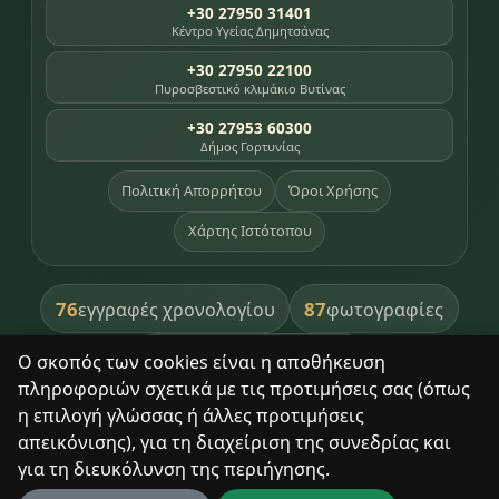
+30 27950 31401
Κέντρο Υγείας Δημητσάνας
+30 27950 22100
Πυροσβεστικό κλιμάκιο Βυτίνας
+30 27953 60300
Δήμος Γορτυνίας
Πολιτική Απορρήτου
Όροι Χρήσης
Χάρτης Ιστότοπου
76
87
εγγραφές χρονολογίου
φωτογραφίες
391
βιβλία βιβλιοθήκης
Ο σκοπός των cookies είναι η αποθήκευση
πληροφοριών σχετικά με τις προτιμήσεις σας (όπως
8
σημεία κληρονομιάς
η επιλογή γλώσσας ή άλλες προτιμήσεις
απεικόνισης), για τη διαχείριση της συνεδρίας και
για τη διευκόλυνση της περιήγησης.
Με σεβασμό στον τόπο και τους ανθρώπους του.