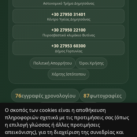
Αστυνομικό Τμήμα Δημητσάνας
+30 27950 31401
Κέντρο Υγείας Δημητσάνας
+30 27950 22100
Πυροσβεστικό κλιμάκιο Βυτίνας
+30 27953 60300
Δήμος Γορτυνίας
Πολιτική Απορρήτου
Όροι Χρήσης
Χάρτης Ιστότοπου
76
87
εγγραφές χρονολογίου
φωτογραφίες
391
βιβλία βιβλιοθήκης
Ο σκοπός των cookies είναι η αποθήκευση
πληροφοριών σχετικά με τις προτιμήσεις σας (όπως
8
σημεία κληρονομιάς
η επιλογή γλώσσας ή άλλες προτιμήσεις
απεικόνισης), για τη διαχείριση της συνεδρίας και