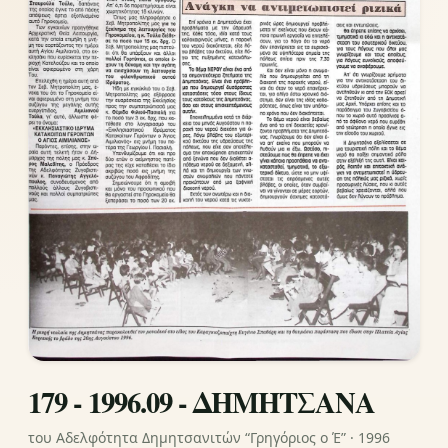
179 - 1996.09 - ΔΗΜΗΤΣΑΝΑ
του Αδελφότητα Δημητσανιτών “Γρηγόριος ο Έ” · 1996