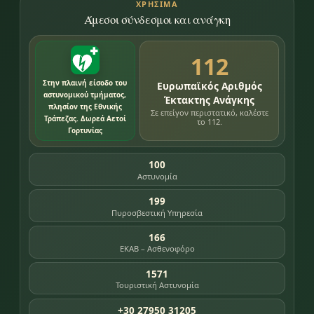
ΧΡΉΣΙΜΑ
Άμεσοι σύνδεσμοι και ανάγκη
112
Στην πλαινή είσοδο του
Ευρωπαϊκός Αριθμός
αστυνομικού τμήματος,
Έκτακτης Ανάγκης
πλησίον της Εθνικής
Σε επείγον περιστατικό, καλέστε
Τράπεζας. Δωρεά Αετοί
το 112.
Γορτυνίας
100
Αστυνομία
199
Πυροσβεστική Υπηρεσία
166
ΕΚΑΒ – Ασθενοφόρο
1571
Τουριστική Αστυνομία
+30 27950 31205