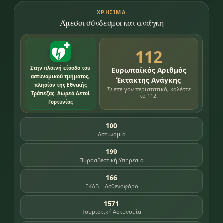
ΧΡΉΣΙΜΑ
Άμεσοι σύνδεσμοι και ανάγκη
112
Στην πλαινή είσοδο του
Ευρωπαϊκός Αριθμός
αστυνομικού τμήματος,
Έκτακτης Ανάγκης
πλησίον της Εθνικής
Σε επείγον περιστατικό, καλέστε
Τράπεζας. Δωρεά Αετοί
το 112.
Γορτυνίας
100
Αστυνομία
199
Πυροσβεστική Υπηρεσία
166
ΕΚΑΒ – Ασθενοφόρο
1571
Τουριστική Αστυνομία