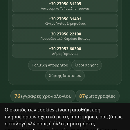
+30 27950 31205
Αστυνομικό Τμήμα Δημητσάνας
+30 27950 31401
Κέντρο Υγείας Δημητσάνας
+30 27950 22100
Πυροσβεστικό κλιμάκιο Βυτίνας
+30 27953 60300
Δήμος Γορτυνίας
Πολιτική Απορρήτου
Όροι Χρήσης
Χάρτης Ιστότοπου
76
87
εγγραφές χρονολογίου
φωτογραφίες
391
βιβλία βιβλιοθήκης
Ο σκοπός των cookies είναι η αποθήκευση
πληροφοριών σχετικά με τις προτιμήσεις σας (όπως
8
σημεία κληρονομιάς
η επιλογή γλώσσας ή άλλες προτιμήσεις