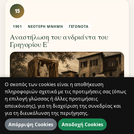
15
1901
ΝΕΌΤΕΡΗ ΜΝΉΜΗ
ΓΕΓΟΝΌΤΑ
Αναστήλωση του ανδριάντα του
Γρηγορίου Ε΄
Ο σκοπός των cookies είναι η αποθήκευση
πληροφοριών σχετικά με τις προτιμήσεις σας (όπως
η επιλογή γλώσσας ή άλλες προτιμήσεις
απεικόνισης), για τη διαχείριση της συνεδρίας και
για τη διευκόλυνση της περιήγησης.
Η έκδοση του 1901 καταγράφει την αναστήλωση
Απόρριψη Cookies
Αποδοχή Cookies
του ανδριάντα του Πατριάρχη Γρηγορίου Ε΄,