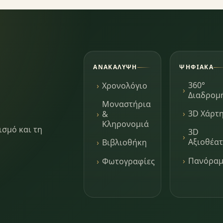
ΑΝΑΚΆΛΥΨΗ
ΨΗΦΙΑΚΆ
360°
Χρονολόγιο
Διαδρομ
Μοναστήρια
3D Χάρτ
&
Κληρονομιά
ισμό και τη
3D
Αξιοθέα
Βιβλιοθήκη
Πανόρα
Φωτογραφίες