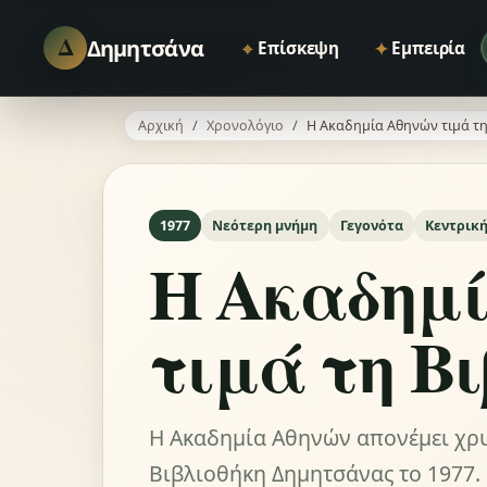
Δ
Δημητσάνα
⌖
✦
Επίσκεψη
Εμπειρία
Αρχική
Χρονολόγιο
Η Ακαδημία Αθηνών τιμά τη
1977
Νεότερη μνήμη
Γεγονότα
Κεντρική
Η Ακαδημί
τιμά τη Β
Η Ακαδημία Αθηνών απονέμει χρυ
Βιβλιοθήκη Δημητσάνας το 1977.