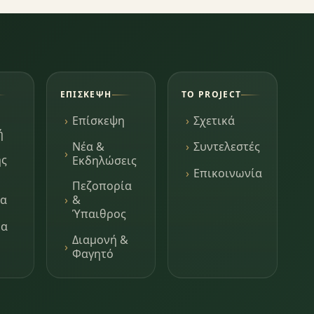
ΕΠΊΣΚΕΨΗ
ΤΟ PROJECT
Επίσκεψη
Σχετικά
ή
Νέα &
Συντελεστές
ης
Εκδηλώσεις
Επικοινωνία
Πεζοπορία
τα
&
Ύπαιθρος
μα
Διαμονή &
Φαγητό