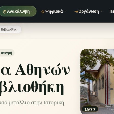
◷
◇
⇥
Ανακάλυψη
Ψηφιακά
Οργάνωση
Πε
 Βιβλιοθήκη
 στιγμή
α Αθηνών
ιβλιοθήκη
σό μετάλλιο στην Ιστορική