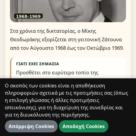
Στα χρόνια της δικτατορίας, ο Μίκης
Θεοδωράκης εξορίζεται στη γειτονική Ζάτουνα
από τον Αύγουστο 1968 έως τον Οκτώβριο 1969.
ΓΙΑΤΊ ΈΧΕΙ ΣΗΜΑΣΊΑ
Προσθέτει στο ευρύτερο τοπίο της
Δημητσάνας ένα κεφάλαιο πολιτισμού και
Ο σκοπός των cookies είναι η αποθήκευση
δημοκρατικής μνήμης του 20ού αιώνα.
πληροφοριών σχετικά με τις προτιμήσεις σας (όπως
η επιλογή γλώσσας ή άλλες προτιμήσεις
απεικόνισης), για τη διαχείριση της συνεδρίας και
Πού συνδέεται: Ζάτουνα, κοντά στη Δημητσάνα
για τη διευκόλυνση της περιήγησης.
Μουσείο Μίκη Θεοδωράκη (Ζάτουνα)
ΚΛΗΡΟΝΟΜΙΆ
Απόρριψη Cookies
Αποδοχή Cookies
Δημητσάνα 2003 - Η συναυλία του Μίκη
ΒΙΒΛΙΟΘΉΚΗ
Θεοδωράκη στις 16/08/2003