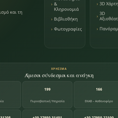
3D Χάρτ
&
Κληρονομιά
ισμό και τη
3D
Αξιοθέα
Βιβλιοθήκη
Πανόρα
Φωτογραφίες
ΧΡΉΣΙΜΑ
Άμεσοι σύνδεσμοι και ανάγκη
199
166
μία
Πυροσβεστική Υπηρεσία
ΕΚΑΒ – Ασθενοφόρο
 31205
+30 27950 31401
+30 27950 22100