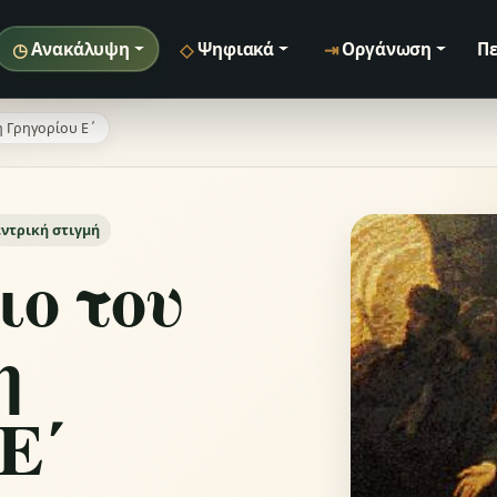
◷
◇
⇥
Ανακάλυψη
Ψηφιακά
Οργάνωση
Πε
 Γρηγορίου Ε΄
εντρική στιγμή
ιο του
η
Ε΄