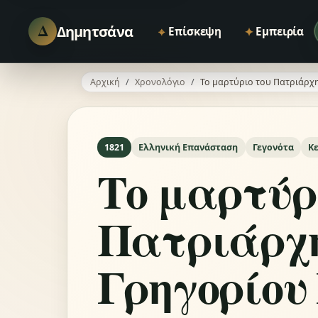
Δ
Δημητσάνα
⌖
✦
Επίσκεψη
Εμπειρία
Αρχική
Χρονολόγιο
Το μαρτύριο του Πατριάρχη
1821
Ελληνική Επανάσταση
Γεγονότα
Κ
Το μαρτύρ
Πατριάρχ
Γρηγορίου 