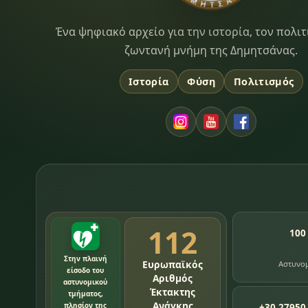
Dimitsana.gr
Ένα ψηφιακό αρχείο για την ιστορία, τον πολιτ
ζωντανή μνήμη της Δημητσάνας.
Ιστορία
Φύση
Πολιτισμός
112
100
Στην πλαινή
Ευρωπαϊκός
Αστυνο
είσοδο του
Αριθμός
αστυνομικού
Έκτακτης
τμήματος,
Ανάγκης
πλησίον της
+30 27950