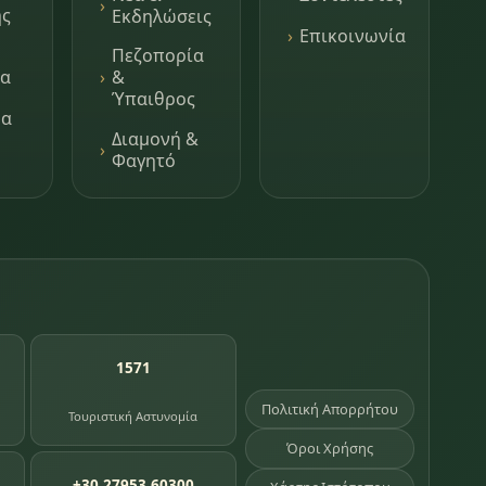
ης
Εκδηλώσεις
Επικοινωνία
Πεζοπορία
τα
&
Ύπαιθρος
μα
Διαμονή &
Φαγητό
1571
Πολιτική Απορρήτου
Τουριστική Αστυνομία
Όροι Χρήσης
+30 27953 60300