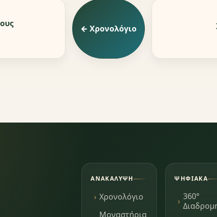
ους
← Χρονολόγιο
ΑΝΑΚΆΛΥΨΗ
ΨΗΦΙΑΚΆ
360°
Χρονολόγιο
Διαδρομ
Μοναστήρια