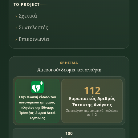
ΤΟ PROJECT
Σχετικά
Συντελεστές
Επικοινωνία
ΧΡΉΣΙΜΑ
Άμεσοι σύνδεσμοι και ανάγκη
112
Στην πλαινή είσοδο του
Ευρωπαϊκός Αριθμός
αστυνομικού τμήματος,
Έκτακτης Ανάγκης
πλησίον της Εθνικής
Σε επείγον περιστατικό, καλέστε
Τράπεζας. Δωρεά Αετοί
το 112.
Γορτυνίας
100