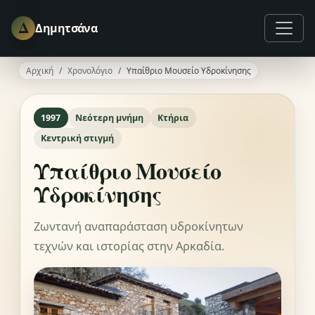
Δ
Δημητσάνα
Αρχική
Χρονολόγιο
Υπαίθριο Μουσείο Υδροκίνησης
1997
Νεότερη μνήμη
Κτήρια
Κεντρική στιγμή
Υπαίθριο Μουσείο
Υδροκίνησης
Ζωντανή αναπαράσταση υδροκίνητων
τεχνών και ιστορίας στην Αρκαδία.