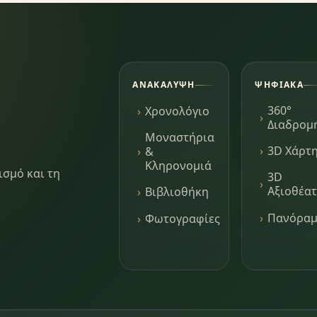
ΑΝΑΚΆΛΥΨΗ
ΨΗΦΙΑΚΆ
360°
Χρονολόγιο
Διαδρομ
Μοναστήρια
3D Χάρτ
&
Κληρονομιά
ισμό και τη
3D
Αξιοθέα
Βιβλιοθήκη
Πανόρα
Φωτογραφίες