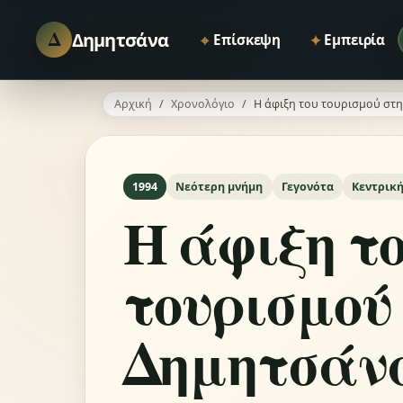
Δ
Δημητσάνα
⌖
✦
Επίσκεψη
Εμπειρία
Αρχική
Χρονολόγιο
Η άφιξη του τουρισμού στ
1994
Νεότερη μνήμη
Γεγονότα
Κεντρική
Η άφιξη τ
τουρισμού
Δημητσάν