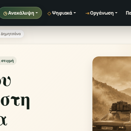
◷
◇
⇥
Ανακάλυψη
Ψηφιακά
Οργάνωση
Πε
η Δημητσάνα
 στιγμή
ου
 στη
α