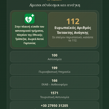
Άμεσοι σύνδεσμοι και ανάγκη
112
Στην πλαινή είσοδο του
Ευρωπαϊκός Αριθμός
αστυνομικού τμήματος,
Έκτακτης Ανάγκης
πλησίον της Εθνικής
Σε επείγον περιστατικό, καλέστε
Τράπεζας. Δωρεά Αετοί
το 112.
Γορτυνίας
100
Αστυνομία
199
Πυροσβεστική Υπηρεσία
166
ΕΚΑΒ – Ασθενοφόρο
1571
Τουριστική Αστυνομία
+30 27950 31205