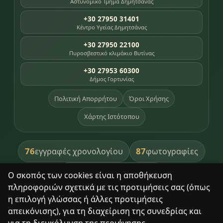
Αστυνομικό Τμήμα Δημητσάνας
+30 27950 31401
Κέντρο Υγείας Δημητσάνας
+30 27950 22100
Πυροσβεστικό κλιμάκιο Βυτίνας
+30 27953 60300
Δήμος Γορτυνίας
Πολιτική Απορρήτου
Όροι Χρήσης
Χάρτης Ιστότοπου
76
87
εγγραφές χρονολογίου
φωτογραφίες
391
βιβλία βιβλιοθήκης
Ο σκοπός των cookies είναι η αποθήκευση
πληροφοριών σχετικά με τις προτιμήσεις σας (όπως
8
σημεία κληρονομιάς
η επιλογή γλώσσας ή άλλες προτιμήσεις
απεικόνισης), για τη διαχείριση της συνεδρίας και