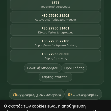
1571
Τουριστική Αστυνομία
+30 27950 31205
Αστυνομικό Τμήμα Δημητσάνας
+30 27950 31401
Κέντρο Υγείας Δημητσάνας
+30 27950 22100
Πυροσβεστικό κλιμάκιο Βυτίνας
+30 27953 60300
Δήμος Γορτυνίας
Πολιτική Απορρήτου
Όροι Χρήσης
Χάρτης Ιστότοπου
76
87
εγγραφές χρονολογίου
φωτογραφίες
391
βιβλία βιβλιοθήκης
Ο σκοπός των cookies είναι η αποθήκευση