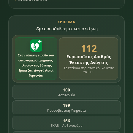
ΧΡΉΣΙΜΑ
Άμεσοι σύνδεσμοι και ανάγκη
112
Στην πλαινή είσοδο του
Ευρωπαϊκός Αριθμός
αστυνομικού τμήματος,
Έκτακτης Ανάγκης
πλησίον της Εθνικής
Σε επείγον περιστατικό, καλέστε
Τράπεζας. Δωρεά Αετοί
το 112.
Γορτυνίας
100
Αστυνομία
199
Πυροσβεστική Υπηρεσία
166
ΕΚΑΒ – Ασθενοφόρο