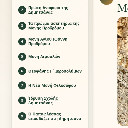
Μ
Πρώτη Αναφορά της
2
Δημητσάνας
Τα πρώιμα ασκητήρια της
3
Μονής Προδρόμου
Μονή Αγίου Ιωάννη
4
Προδρόμου
Μονή Αιμυαλών
5
Θεοφάνης Γ΄ Ιεροσολύμων
6
Η Νέα Μονή Φιλοσόφου
7
Ίδρυση Σχολής
8
Δημητσάνας
Ο Παπαφλέσσας
9
σπουδάζει στη Δημητσάνα