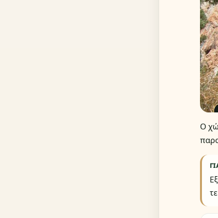
Ο χώ
παρο
ΓΙ
Εξ
τε