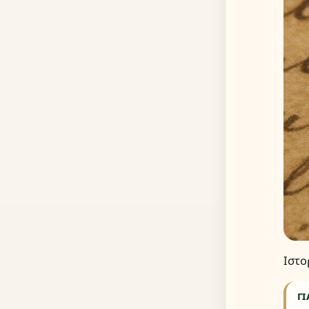
Ιστο
ΓΙ