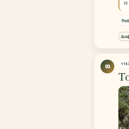
Η 
Πού
Δια
116
03
Τ