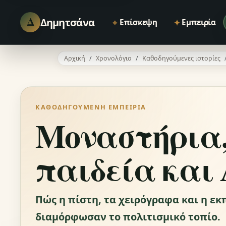
Δ
Δημητσάνα
⌖
✦
Επίσκεψη
Εμπειρία
Αρχική
Χρονολόγιο
Καθοδηγούμενες ιστορίες
ΚΑΘΟΔΗΓΟΎΜΕΝΗ ΕΜΠΕΙΡΊΑ
Μοναστήρια
παιδεία και 
Πώς η πίστη, τα χειρόγραφα και η ε
διαμόρφωσαν το πολιτισμικό τοπίο.