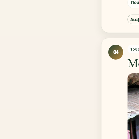
Πού
Δια
150
04
Μ