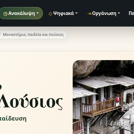
◷
◇
⇥
Ανακάλυψη
Ψηφιακά
Οργάνωση
Πε
Μοναστήρια, παιδεία και Λούσιος
,
Λούσιος
κπαίδευση