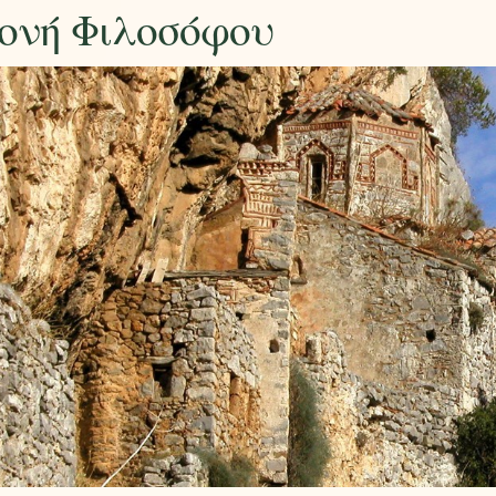
ονή Φιλοσόφου