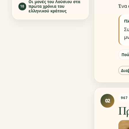
Οι μονές του Λούσιου στα
Ένα 
πρώτα χρόνια του
10
ελληνικού κράτους
ΓΙ
Συ
μν
Πού
Δια
967
02
Π