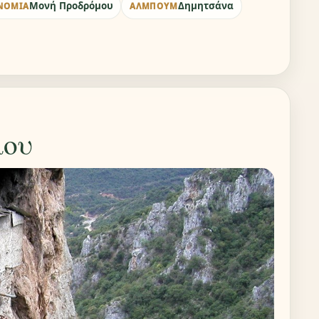
Μονή Προδρόμου
Δημητσάνα
ΝΟΜΙΆ
ΆΛΜΠΟΥΜ
μου