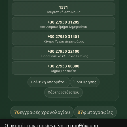
1571
Τουριστική Αστυνομία
+30 27950 31205
Αστυνομικό Τμήμα Δημητσάνας
+30 27950 31401
Κέντρο Υγείας Δημητσάνας
+30 27950 22100
Πυροσβεστικό κλιμάκιο Βυτίνας
+30 27953 60300
Δήμος Γορτυνίας
Πολιτική Απορρήτου
Όροι Χρήσης
Χάρτης Ιστότοπου
76
87
εγγραφές χρονολογίου
φωτογραφίες
391
βιβλία βιβλιοθήκης
Ο σκοπός των cookies είναι η αποθήκευση