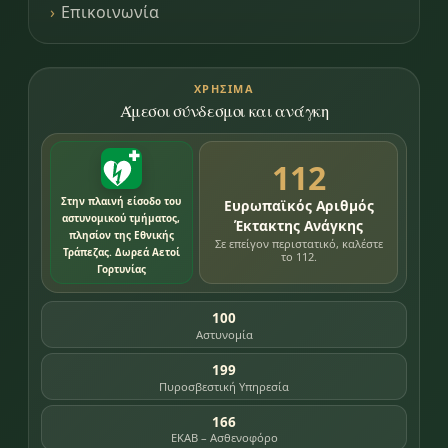
Επικοινωνία
ΧΡΉΣΙΜΑ
Άμεσοι σύνδεσμοι και ανάγκη
112
Στην πλαινή είσοδο του
Ευρωπαϊκός Αριθμός
αστυνομικού τμήματος,
Έκτακτης Ανάγκης
πλησίον της Εθνικής
Σε επείγον περιστατικό, καλέστε
Τράπεζας. Δωρεά Αετοί
το 112.
Γορτυνίας
100
Αστυνομία
199
Πυροσβεστική Υπηρεσία
166
ΕΚΑΒ – Ασθενοφόρο