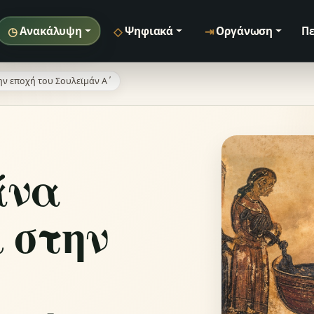
◷
◇
⇥
Ανακάλυψη
Ψηφιακά
Οργάνωση
Πε
ν εποχή του Σουλεϊμάν Α΄
άνα
 στην