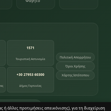
Φαγητό
1571
Πολιτική Απορρήτου
Τουριστική Αστυνομία
Όροι Χρήσης
+30 27953 60300
Χάρτης Ιστότοπου
νας
Δήμος Γορτυνίας
σημεία κληρονομιάς
 ή άλλες προτιμήσεις απεικόνισης), για τη διαχείριση