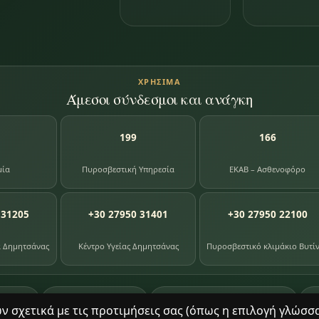
ΧΡΉΣΙΜΑ
Άμεσοι σύνδεσμοι και ανάγκη
199
166
μία
Πυροσβεστική Υπηρεσία
ΕΚΑΒ – Ασθενοφόρο
 31205
+30 27950 31401
+30 27950 22100
α Δημητσάνας
Κέντρο Υγείας Δημητσάνας
Πυροσβεστικό κλιμάκιο Βυτί
87
391
8
ογίου
φωτογραφίες
βιβλία βιβλιοθήκης
σχετικά με τις προτιμήσεις σας (όπως η επιλογή γλώσσας