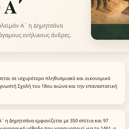
 Α΄
υλεϊμάν Α΄ η Δημητσάνα
 άγαμους ενήλικους άνδρες.
σεται σε ισχυρότερο πληθυσμιακό και οικονομικό
 γνωστή Σχολή του 18ου αιώνα και την επαναστατική
Α΄ η Δημητσάνα εμφανίζεται με 350 σπίτια και 97
ημογραφική μέθοδο που χρησιμοποιεί για το 1461, ο