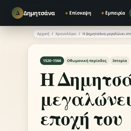
Δ
Δημητσάνα
⌖
✦
Επίσκεψη
Εμπειρία
Αρχική
Χρονολόγιο
Η Δημητσάνα μεγαλώνει στη
1520–1566
Οθωμανική περίοδος
Ιστορία
Η Δημητσ
μεγαλώνει
εποχή του