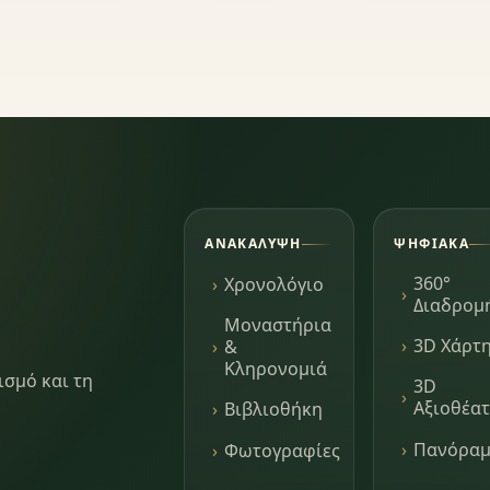
ΑΝΑΚΆΛΥΨΗ
ΨΗΦΙΑΚΆ
360°
Χρονολόγιο
Διαδρομ
Μοναστήρια
3D Χάρτ
&
Κληρονομιά
ισμό και τη
3D
Αξιοθέα
Βιβλιοθήκη
Πανόρα
Φωτογραφίες