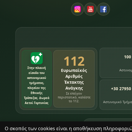
112
100
Στην πλαινή
Ευρωπαϊκός
Αστυνο
είσοδο του
Αριθμός
αστυνομικού
Έκτακτης
τμήματος,
Ανάγκης
πλησίον της
+30 27950
Εθνικής
Σε επείγον
περιστατικό, καλέστε
Τράπεζας. Δωρεά
το 112.
Αστυνομικό Τμήμ
Αετοί Γορτυνίας
76
εγγραφές χρονολ
Ο σκοπός των cookies είναι η αποθήκευση πληροφοριών 