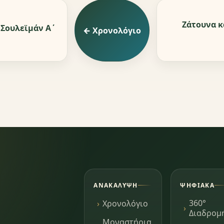
Ζάτουνα κ
 Σουλεϊμάν Α΄
← Χρονολόγιο
ΑΝΑΚΆΛΥΨΗ
ΨΗΦΙΑΚΆ
360°
Χρονολόγιο
Διαδρομ
Μοναστήρια