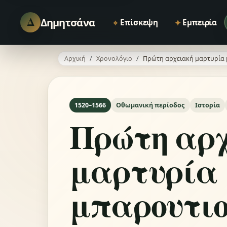
Δ
Δημητσάνα
⌖
✦
Επίσκεψη
Εμπειρία
Αρχική
Χρονολόγιο
Πρώτη αρχειακή μαρτυρία
1520–1566
Οθωμανική περίοδος
Ιστορία
Πρώτη αρ
μαρτυρία
μπαρουτιο