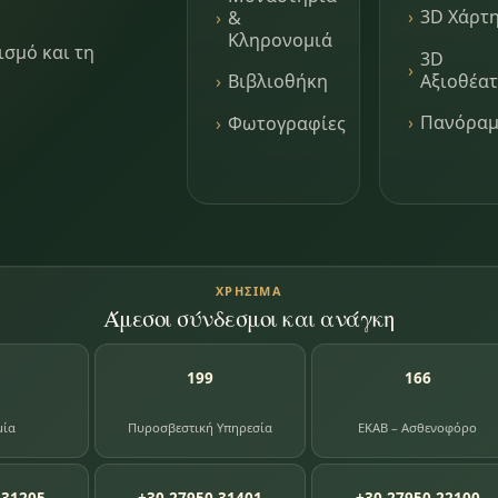
3D Χάρτ
&
Κληρονομιά
ισμό και τη
3D
Αξιοθέα
Βιβλιοθήκη
Πανόρα
Φωτογραφίες
ΧΡΉΣΙΜΑ
Άμεσοι σύνδεσμοι και ανάγκη
199
166
μία
Πυροσβεστική Υπηρεσία
ΕΚΑΒ – Ασθενοφόρο