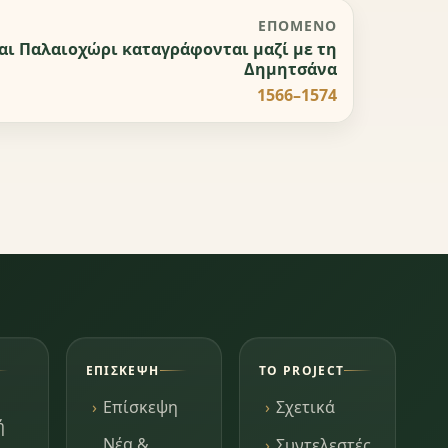
ΕΠΌΜΕΝΟ
αι Παλαιοχώρι καταγράφονται μαζί με τη
Δημητσάνα
1566–1574
ΕΠΊΣΚΕΨΗ
ΤΟ PROJECT
Επίσκεψη
Σχετικά
ή
Νέα &
Συντελεστές