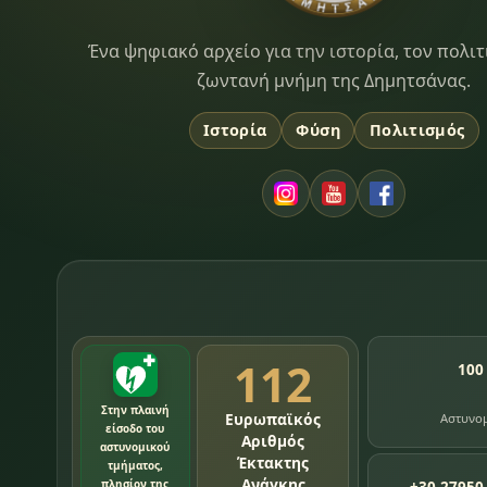
Dimitsana.gr
Ένα ψηφιακό αρχείο για την ιστορία, τον πολιτ
ζωντανή μνήμη της Δημητσάνας.
Ιστορία
Φύση
Πολιτισμός
112
100
Στην πλαινή
Ευρωπαϊκός
Αστυνο
είσοδο του
Αριθμός
αστυνομικού
Έκτακτης
τμήματος,
Ανάγκης
πλησίον της