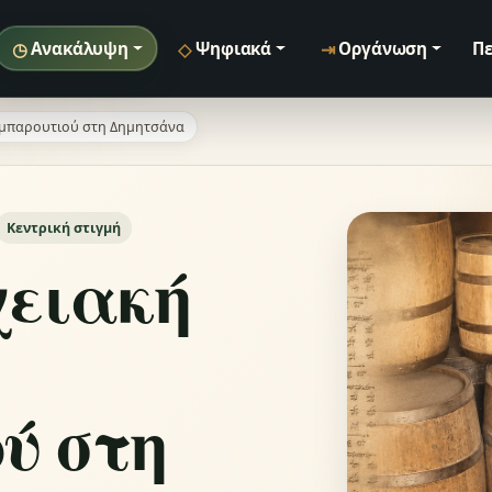
◷
◇
⇥
Ανακάλυψη
Ψηφιακά
Οργάνωση
Πε
 μπαρουτιού στη Δημητσάνα
Κεντρική στιγμή
χειακή
ύ στη