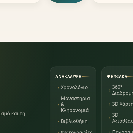
ΑΝΑΚΆΛΥΨΗ
ΨΗΦΙΑΚΆ
360°
Χρονολόγιο
Διαδρομ
Μοναστήρια
3D Χάρτ
&
Κληρονομιά
ισμό και τη
3D
Αξιοθέα
Βιβλιοθήκη
Πανόρα
Φωτογραφίες