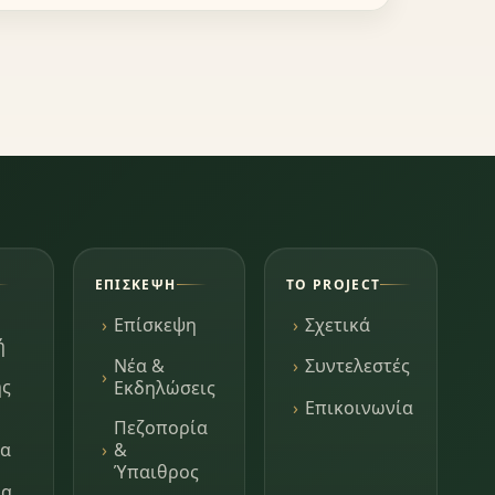
ΕΠΊΣΚΕΨΗ
ΤΟ PROJECT
Επίσκεψη
Σχετικά
ή
Νέα &
Συντελεστές
ης
Εκδηλώσεις
Επικοινωνία
Πεζοπορία
τα
&
Ύπαιθρος
μα