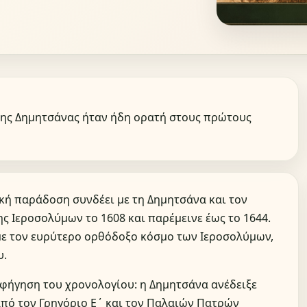
 της Δημητσάνας ήταν ήδη ορατή στους πρώτους
κή παράδοση συνδέει με τη Δημητσάνα και τον
ης Ιεροσολύμων το 1608 και παρέμεινε έως το 1644.
με τον ευρύτερο ορθόδοξο κόσμο των Ιεροσολύμων,
υ.
αφήγηση του χρονολογίου: η Δημητσάνα ανέδειξε
από τον Γρηγόριο Ε΄ και τον Παλαιών Πατρών