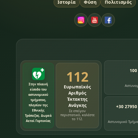
Ιστορία
Φύση
Πολιτισμός
112
100
Στην πλαινή
Αστυνο
Ευρωπαϊκός
είσοδο του
Αριθμός
αστυνομικού
Έκτακτης
τμήματος,
Ανάγκης
πλησίον της
+30 27950
Εθνικής
Σε επείγον
περιστατικό, καλέστε
Τράπεζας. Δωρεά
το 112.
Αετοί Γορτυνίας
Αστυνομικό Τμήμ