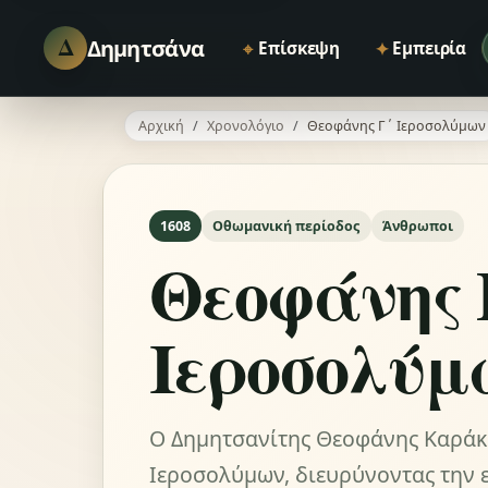
Δ
Δημητσάνα
⌖
✦
Επίσκεψη
Εμπειρία
Αρχική
Χρονολόγιο
Θεοφάνης Γ΄ Ιεροσολύμων
1608
Οθωμανική περίοδος
Άνθρωποι
Θεοφάνης 
Ιεροσολύμ
Ο Δημητσανίτης Θεοφάνης Καράκα
Ιεροσολύμων, διευρύνοντας την ε