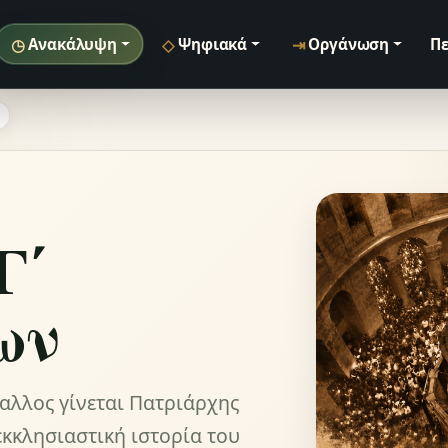
◷
◇
⇥
Ανακάλυψη
Ψηφιακά
Οργάνωση
Πε
Γ΄
ων
λλος γίνεται Πατριάρχης
κκλησιαστική ιστορία του