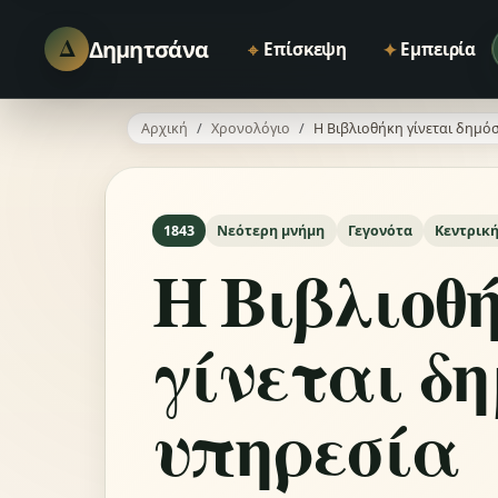
Δ
Δημητσάνα
⌖
✦
Επίσκεψη
Εμπειρία
Αρχική
Χρονολόγιο
Η Βιβλιοθήκη γίνεται δημό
1843
Νεότερη μνήμη
Γεγονότα
Κεντρική
Η Βιβλιοθ
γίνεται δ
υπηρεσία