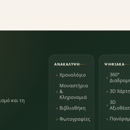
ΑΝΑΚΆΛΥΨΗ
ΨΗΦΙΑΚΆ
360°
Χρονολόγιο
Διαδρομ
Μοναστήρια
3D Χάρτ
&
Κληρονομιά
ισμό και τη
3D
Αξιοθέα
Βιβλιοθήκη
Πανόρα
Φωτογραφίες