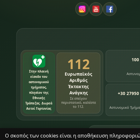
112
100
Στην πλαινή
Ευρωπαϊκός
Αστυνο
είσοδο του
Αριθμός
αστυνομικού
Έκτακτης
τμήματος,
Ανάγκης
πλησίον της
+30 27950
Εθνικής
Σε επείγον
περιστατικό, καλέστε
Τράπεζας. Δωρεά
το 112.
Αστυνομικό Τμήμ
Αετοί Γορτυνίας
76
εγγραφές χρονολ
Ο σκοπός των cookies είναι η αποθήκευση πληροφοριών 