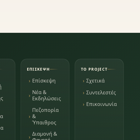
ΕΠΊΣΚΕΨΗ
ΤΟ PROJECT
Επίσκεψη
Σχετικά
ή
Νέα &
Συντελεστές
ης
Εκδηλώσεις
Επικοινωνία
Πεζοπορία
τα
&
Ύπαιθρος
μα
Διαμονή &