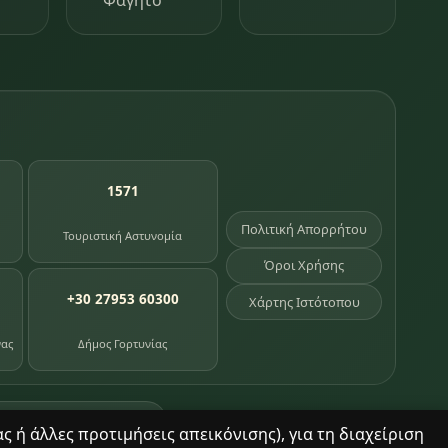
Φαγητό
1571
Πολιτική Απορρήτου
Τουριστική Αστυνομία
Όροι Χρήσης
+30 27953 60300
Χάρτης Ιστότοπου
νας
Δήμος Γορτυνίας
σημεία κληρονομιάς
 ή άλλες προτιμήσεις απεικόνισης), για τη διαχείριση