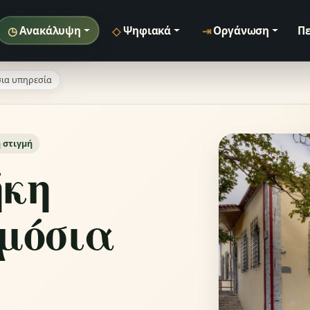
◷
◇
⇥
Ανακάλυψη
Ψηφιακά
Οργάνωση
Πε
σια υπηρεσία
 στιγμή
ήκη
ημόσια