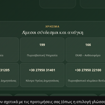
ΧΡΉΣΙΜΑ
Άμεσοι σύνδεσμοι και ανάγκη
199
166
μία
Πυροσβεστική Υπηρεσία
ΕΚΑΒ – Ασθενοφόρο
 31205
+30 27950 31401
+30 27950 22100
α Δημητσάνας
Κέντρο Υγείας Δημητσάνας
Πυροσβεστικό κλιμάκιο Βυτί
87
391
8
ογίου
φωτογραφίες
βιβλία βιβλιοθήκης
σχετικά με τις προτιμήσεις σας (όπως η επιλογή γλώσσας